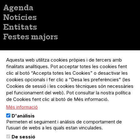
Menú
Agenda
principal
Notícies
Entitats
Festes majors
Menú
Inicia sessió
del
Aquesta web utilitza cookies pròpies i de tercers amb
Menú
Registre organització
compte
finalitats analítiques. Pot acceptar totes les cookies fent
usuari
d'usuari
Menú
Sobre el projecte
clic al botó “Accepta totes les Cookies” o desactivar les
no
Peu
cookies opcionals i fer clic a “Desa les preferències” (les
loggat
Preguntes freqüents
Cookies de sessió i les cookies tècniques són necessàries
Contacte
pel funcionament del web). Pot consultar la nostra política
de Cookies fent clic al botó de Més informació.
Més informació
Menú
Política de privacitat
D'anàlisis
Legal
Avís legal
Permeten el seguiment i anàlisis de comportament de
Política de cookies
l’usuari de webs a les quals estan vinculades.
De sessió
El Quèdequè no es fa responsable de les activitats