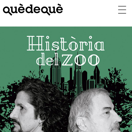
Vés
al
contingut