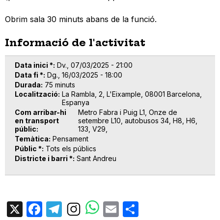
Obrim sala 30 minuts abans de la funció.
Informació de l'activitat
Data inici *
Dv., 07/03/2025 - 21:00
Data fi *
Dg., 16/03/2025 - 18:00
Durada
75 minuts
Localització
La Rambla, 2, L'Eixample, 08001 Barcelona,
Espanya
Com arribar-hi
Metro Fabra i Puig L1, Onze de
en transport
setembre L10, autobusos 34, H8, H6,
públic
133, V29,
Temàtica
Pensament
Públic *
Tots els públics
Districte i barri *
Sant Andreu
X
Facebook
Telegram
Email
Share