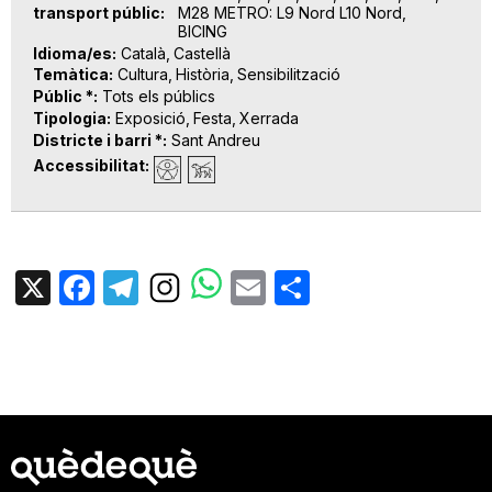
transport públic
M28 METRO: L9 Nord L10 Nord,
BICING
Idioma/es
Català
Castellà
Temàtica
Cultura
Història
Sensibilització
Públic *
Tots els públics
Tipologia
Exposició
Festa
Xerrada
Districte i barri *
Sant Andreu
Accessibilitat
X
Facebook
Telegram
Email
Share