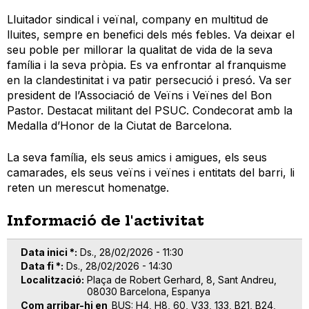
Lluitador sindical i veïnal, company en multitud de
lluites, sempre en benefici dels més febles. Va deixar el
seu poble per millorar la qualitat de vida de la seva
família i la seva pròpia. Es va enfrontar al franquisme
en la clandestinitat i va patir persecució i presó. Va ser
president de l’Associació de Veïns i Veïnes del Bon
Pastor. Destacat militant del PSUC. Condecorat amb la
Medalla d’Honor de la Ciutat de Barcelona.
La seva família, els seus amics i amigues, els seus
camarades, els seus veïns i veïnes i entitats del barri, li
reten un merescut homenatge.
Informació de l'activitat
Data inici *
Ds., 28/02/2026 - 11:30
Data fi *
Ds., 28/02/2026 - 14:30
Localització
Plaça de Robert Gerhard, 8, Sant Andreu,
08030 Barcelona, Espanya
Com arribar-hi en
BUS: H4, H8, 60, V33, 133, B21, B24,