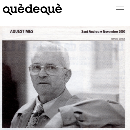
Vés
al
contingut