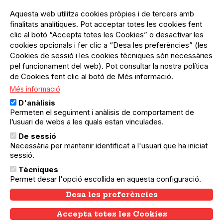
Menú
Inicia sessió
del
Aquesta web utilitza cookies pròpies i de tercers amb
Menú
Registre organització
compte
finalitats analítiques. Pot acceptar totes les cookies fent
usuari
d'usuari
Menú
Sobre el projecte
clic al botó “Accepta totes les Cookies” o desactivar les
no
Peu
cookies opcionals i fer clic a “Desa les preferències” (les
loggat
Preguntes freqüents
Cookies de sessió i les cookies tècniques són necessàries
Contacte
pel funcionament del web). Pot consultar la nostra política
de Cookies fent clic al botó de Més informació.
Més informació
Menú
Política de privacitat
D'anàlisis
Legal
Avís legal
Permeten el seguiment i anàlisis de comportament de
Política de cookies
l’usuari de webs a les quals estan vinculades.
De sessió
El Quèdequè no es fa responsable de les activitats
Necessària per mantenir identificat a l'usuari que ha iniciat
programades; en són responsables els col·lectius
organitzadors.
sessió.
Tècniques
© Quedequè, 2025
Permet desar l'opció escollida en aquesta configuració.
Desa les preferències
Accepta totes les Cookies
Withdraw consent