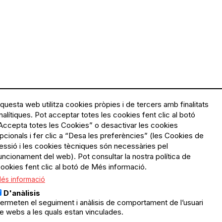
questa web utilitza cookies pròpies i de tercers amb finalitats
nalítiques. Pot acceptar totes les cookies fent clic al botó
Accepta totes les Cookies” o desactivar les cookies
Menú
Política de privacitat
pcionals i fer clic a “Desa les preferències” (les Cookies de
Legal
Avís legal
essió i les cookies tècniques són necessàries pel
Política de cookies
uncionament del web). Pot consultar la nostra política de
ookies fent clic al botó de Més informació.
El Quèdequè no es fa
és informació
responsable de les activitats
programades; en són
D'anàlisis
responsables els col·lectius
ermeten el seguiment i anàlisis de comportament de l’usuari
organitzadors.
e webs a les quals estan vinculades.
ació