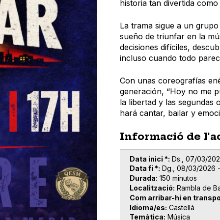
historia tan divertida como
La trama sigue a un grupo d
sueño de triunfar en la mú
decisiones difíciles, descu
incluso cuando todo parec
Con unas coreografías en
generación, “Hoy no me pu
la libertad y las segundas
hará cantar, bailar y emoc
Informació de l'a
Data inici *
Ds., 07/03/202
Data fi *
Dg., 08/03/2026 -
Durada
150 minutos
Localització
Rambla de Ba
Com arribar-hi en transpo
Idioma/es
Castellà
Temàtica
Música