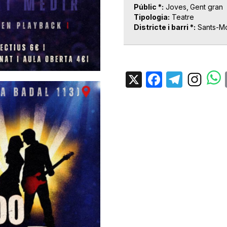
Públic *
Joves
Gent gran
Tipologia
Teatre
Districte i barri *
Sants-Mo
X
Facebo
Tele