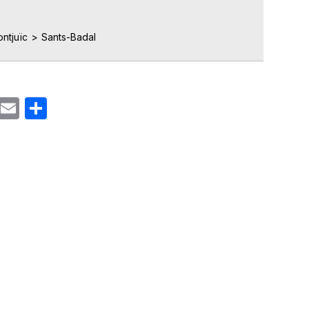
ntjuïc
Sants-Badal
ok
gram
Email
Share