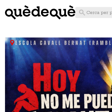
Vés
al
contingut