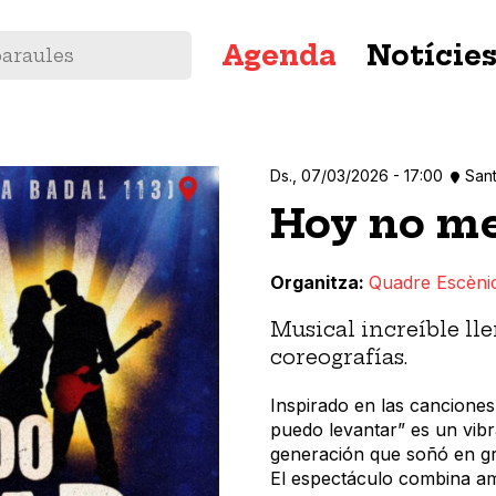
Navegació
Agenda
Notície
principal
Ds., 07/03/2026 - 17:00
Sant
Hoy no me
Organitza
Quadre Escèni
Musical increíble ll
coreografías.
Inspirado en las cancione
puedo levantar” es un vib
generación que soñó en gr
El espectáculo combina am