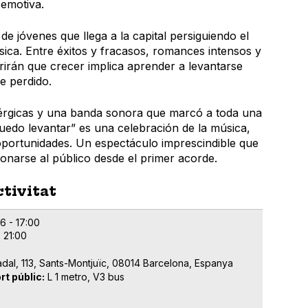
 emotiva.
e jóvenes que llega a la capital persiguiendo el
sica. Entre éxitos y fracasos, romances intensos y
brirán que crecer implica aprender a levantarse
e perdido.
érgicas y una banda sonora que marcó a toda una
edo levantar” es una celebración de la música,
 oportunidades. Un espectáculo imprescindible que
ionarse al público desde el primer acorde.
ctivitat
6 - 17:00
 21:00
dal, 113, Sants-Montjuïc, 08014 Barcelona, Espanya
rt públic
L 1 metro, V3 bus