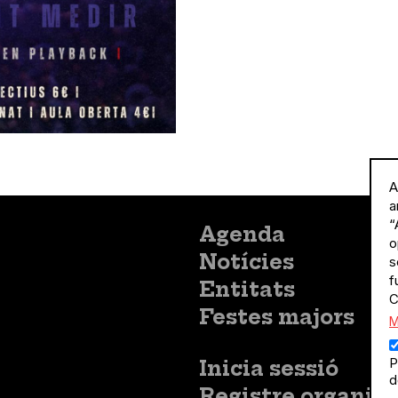
A
a
“
Menú
Agenda
o
principal
Notícies
s
f
Entitats
C
Festes majors
M
P
Menú
Inicia sessió
d
del
Menú
Registre organitz