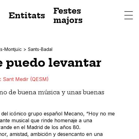
Festes
s
Entitats
majors
s-Montjuïc
Sants-Badal
 puedo levantar
c Sant Medir (QESM)
eno de buena música y unas buenas
s del icónico grupo español Mecano, “Hoy no me
rante musical que rinde homenaje a una
ande en el Madrid de los años 80.
or, amistad, ambición y desencanto en una