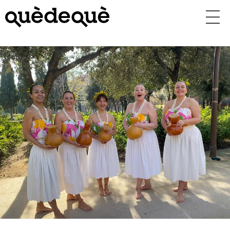
Vés
al
contingut