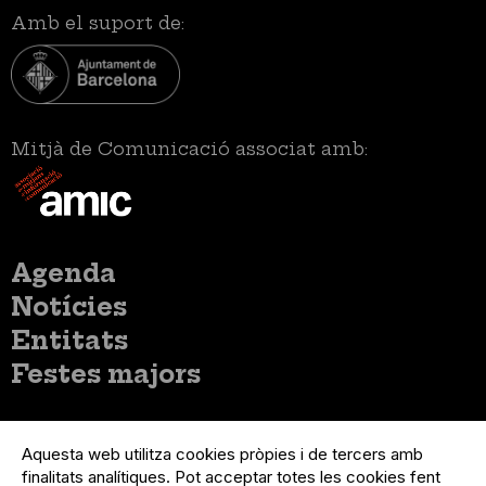
Amb el suport de:
Mitjà de Comunicació associat amb:
Menú
Agenda
principal
Notícies
Entitats
Festes majors
Menú
Inicia sessió
del
Aquesta web utilitza cookies pròpies i de tercers amb
Menú
Registre organització
compte
finalitats analítiques. Pot acceptar totes les cookies fent