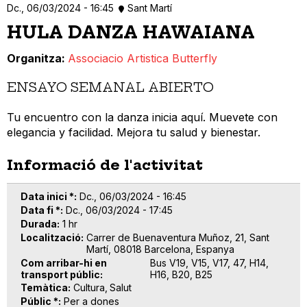
Dc., 06/03/2024 - 16:45
Sant Martí
HULA DANZA HAWAIANA
Organitza
Associacio Artistica Butterfly
ENSAYO SEMANAL ABIERTO
Tu encuentro con la danza inicia aquí. Muevete con
elegancia y facilidad. Mejora tu salud y bienestar.
Informació de l'activitat
Data inici *
Dc., 06/03/2024 - 16:45
Data fi *
Dc., 06/03/2024 - 17:45
Durada
1 hr
Localització
Carrer de Buenaventura Muñoz, 21, Sant
Martí, 08018 Barcelona, Espanya
Com arribar-hi en
Bus V19, V15, V17, 47, H14,
transport públic
H16, B20, B25
Temàtica
Cultura
Salut
Públic *
Per a dones