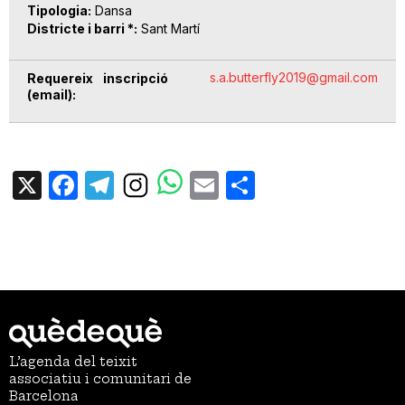
Tipologia
Dansa
Districte i barri *
Sant Martí
s.a.butterfly2019@gmail.com
Requereix inscripció
(email)
X
Facebook
Telegram
Email
Share
L’agenda del teixit
associatiu i comunitari de
Barcelona