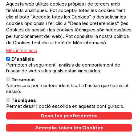
del
Aquesta web utilitza cookies pròpies i de tercers amb
Menú
Registre organització
compte
finalitats analítiques. Pot acceptar totes les cookies fent
usuari
d'usuari
clic al botó “Accepta totes les Cookies” o desactivar les
Menú
Sobre el projecte
no
Peu
cookies opcionals i fer clic a “Desa les preferències” (les
loggat
Preguntes freqüents
Cookies de sessió i les cookies tècniques són necessàries
Contacte
pel funcionament del web). Pot consultar la nostra política
de Cookies fent clic al botó de Més informació.
Més informació
Menú
Política de privacitat
D'anàlisis
Legal
Avís legal
Permeten el seguiment i anàlisis de comportament de
Política de cookies
l’usuari de webs a les quals estan vinculades.
De sessió
El Quèdequè no es fa responsable de les activitats
Necessària per mantenir identificat a l'usuari que ha iniciat
programades; en són responsables els col·lectius
sessió.
organitzadors.
Tècniques
© Quedequè, 2025
Permet desar l'opció escollida en aquesta configuració.
Desa les preferències
Accepta totes les Cookies
Withdraw consent