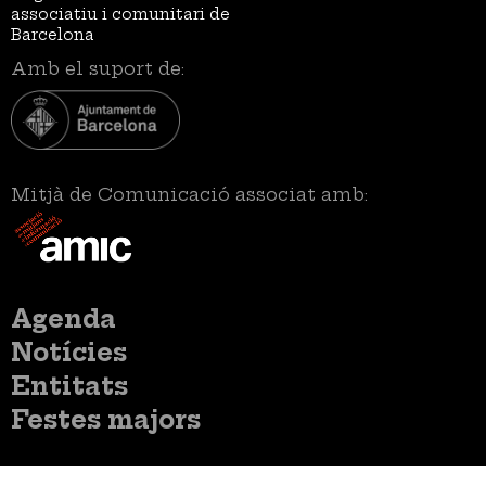
associatiu i comunitari de
Barcelona
Amb el suport de:
Mitjà de Comunicació associat amb:
Menú
Agenda
principal
Notícies
Entitats
Festes majors
Menú
Inicia sessió