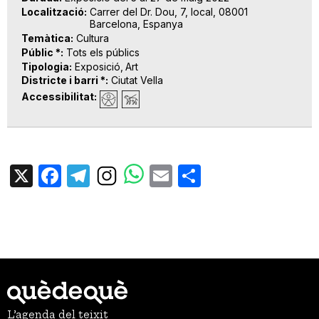
Localització
Carrer del Dr. Dou, 7, local, 08001
Barcelona, Espanya
Temàtica
Cultura
Públic *
Tots els públics
Tipologia
Exposició
Art
Districte i barri *
Ciutat Vella
Accessibilitat
X
Facebook
Telegram
Email
Share
L’agenda del teixit