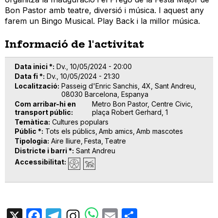
Bon Pastor amb teatre, diversió i música. I aquest any
farem un Bingo Musical. Play Back i la millor música.
Informació de l'activitat
Data inici *
Dv., 10/05/2024 - 20:00
Data fi *
Dv., 10/05/2024 - 21:30
Localització
Passeig d'Enric Sanchis, 4X, Sant Andreu,
08030 Barcelona, Espanya
Com arribar-hi en
Metro Bon Pastor, Centre Civic,
transport públic
plaça Robert Gerhard, 1
Temàtica
Cultures populars
Públic *
Tots els públics
Amb amics
Amb mascotes
Tipologia
Aire lliure
Festa
Teatre
Districte i barri *
Sant Andreu
Accessibilitat
X
Facebook
Telegram
Email
Share