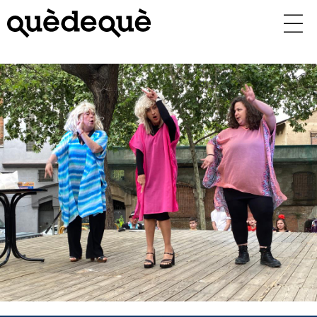
Vés
al
contingut