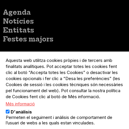
Menú
Agenda
principal
Notícies
Entitats
Festes majors
Menú
Inicia sessió
del
Aquesta web utilitza cookies pròpies i de tercers amb
Menú
Registre organització
compte
finalitats analítiques. Pot acceptar totes les cookies fent
usuari
d'usuari
Menú
Sobre el projecte
clic al botó “Accepta totes les Cookies” o desactivar les
no
Peu
cookies opcionals i fer clic a “Desa les preferències” (les
loggat
Preguntes freqüents
Cookies de sessió i les cookies tècniques són necessàries
Contacte
pel funcionament del web). Pot consultar la nostra política
de Cookies fent clic al botó de Més informació.
Més informació
Menú
Política de privacitat
D'anàlisis
Legal
Avís legal
Permeten el seguiment i anàlisis de comportament de
Política de cookies
l’usuari de webs a les quals estan vinculades.