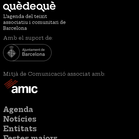
L’agenda del teixit
associatiu i comunitari de
Barcelona
Amb el suport de:
Mitjà de Comunicació associat amb:
Menú
Agenda
principal
Notícies
Entitats
Festes majors