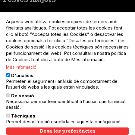
Menú
Inicia sessió
del
Aquesta web utilitza cookies pròpies i de tercers amb
Menú
Registre organització
compte
finalitats analítiques. Pot acceptar totes les cookies fent
usuari
d'usuari
clic al botó “Accepta totes les Cookies” o desactivar les
Menú
Sobre el projecte
no
Peu
cookies opcionals i fer clic a “Desa les preferències” (les
loggat
Preguntes freqüents
Cookies de sessió i les cookies tècniques són necessàries
Contacte
pel funcionament del web). Pot consultar la nostra política
de Cookies fent clic al botó de Més informació.
Més informació
Menú
Política de privacitat
D'anàlisis
Legal
Avís legal
Permeten el seguiment i anàlisis de comportament de
Política de cookies
l’usuari de webs a les quals estan vinculades.
De sessió
El Quèdequè no es fa responsable de les activitats
Necessària per mantenir identificat a l'usuari que ha iniciat
programades; en són responsables els col·lectius
sessió.
organitzadors.
Tècniques
© Quedequè, 2025
Permet desar l'opció escollida en aquesta configuració.
Desa les preferències