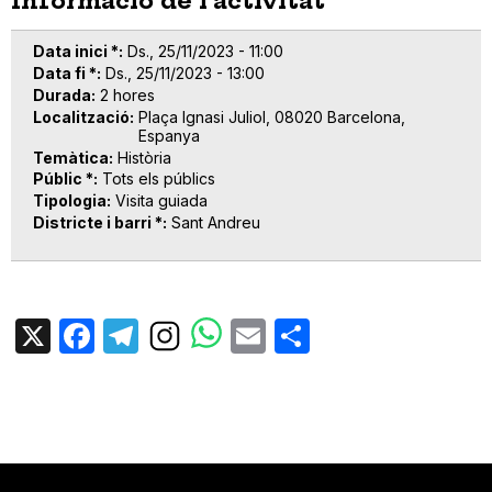
Informació de l'activitat
Data inici *
Ds., 25/11/2023 - 11:00
Data fi *
Ds., 25/11/2023 - 13:00
Durada
2 hores
Localització
Plaça Ignasi Juliol, 08020 Barcelona,
Espanya
Temàtica
Història
Públic *
Tots els públics
Tipologia
Visita guiada
Districte i barri *
Sant Andreu
X
Facebook
Telegram
Email
Share