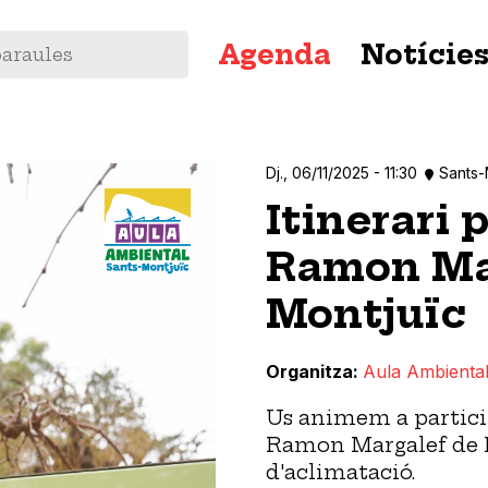
Navegació
Agenda
Notície
principal
Dj., 06/11/2025 - 11:30
Sants-
Itinerari 
Ramon Ma
Montjuïc
Organitza
Aula Ambiental
Us animem a particip
Ramon Margalef de Mo
d'aclimatació.