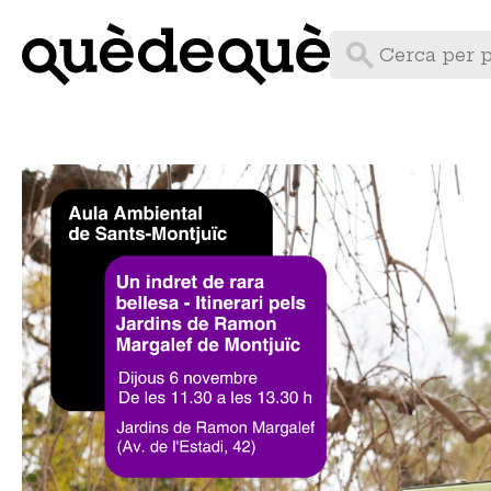
Vés
al
contingut