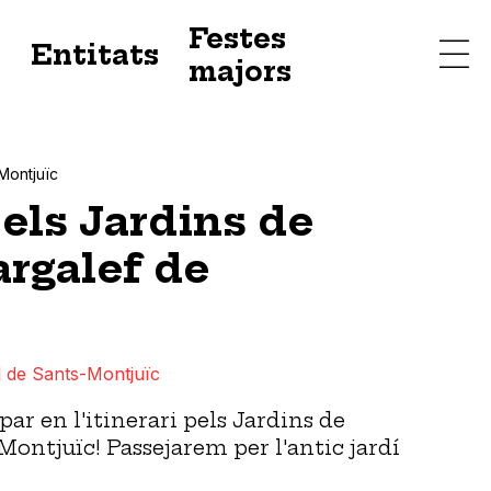
Festes
s
Entitats
majors
Montjuïc
pels Jardins de
rgalef de
 de Sants-Montjuïc
ar en l'itinerari pels Jardins de
ntjuïc! Passejarem per l'antic jardí