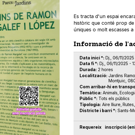
Es tracta d'un espai encar
històric que conté prop de
úniques o molt escasses a l
Informació de l'a
Data inici *
Dj., 06/11/2025 
Data fi *
Dj., 06/11/2025 - 1
Durada
2 hores
Localització
Jardins Ramon
Montjuïc, 08
Com arribar-hi en transpo
Temàtica
Animals
Ecologi
Públic *
Tots els públics
Tipologia
Aire lliure
Rutes
Districte i barri *
Sants-Mo
Requereix inscripció (enl