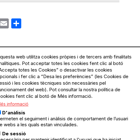
ok
gram
Email
Share
questa web utilitza cookies pròpies i de tercers amb finalitats
nalítiques. Pot acceptar totes les cookies fent clic al botó
Accepta totes les Cookies” o desactivar les cookies
Menú
Política de privacitat
pcionals i fer clic a “Desa les preferències” (les Cookies de
Legal
Avís legal
essió i les cookies tècniques són necessàries pel
Política de cookies
uncionament del web). Pot consultar la nostra política de
ookies fent clic al botó de Més informació.
El Quèdequè no es fa
és informació
responsable de les activitats
programades; en són
D'anàlisis
responsables els col·lectius
ermeten el seguiment i anàlisis de comportament de l’usuari
organitzadors.
e webs a les quals estan vinculades.
ació
De sessió
© Quedequè, 2025
ecessària per mantenir identificat a l'usuari que ha iniciat