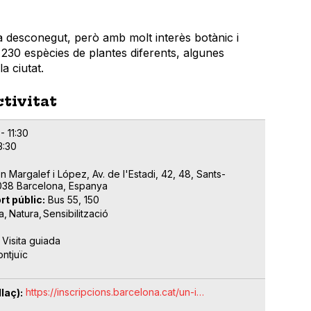
a desconegut, però amb molt interès botànic i
 230 espècies de plantes diferents, algunes
a ciutat.
ctivitat
- 11:30
3:30
 Margalef i López, Av. de l'Estadi, 42, 48, Sants-
038 Barcelona, Espanya
rt públic
Bus 55, 150
a
Natura
Sensibilització
Visita guiada
ntjuïc
https://inscripcions.barcelona.cat/un-i…
laç)