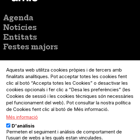
Menú
Agenda
principal
Notícies
Entitats
Festes majors
Menú
Inicia sessió
del
Aquesta web utilitza cookies pròpies i de tercers amb
Menú
Registre organització
compte
finalitats analítiques. Pot acceptar totes les cookies fent
usuari
d'usuari
Menú
Sobre el projecte
clic al botó “Accepta totes les Cookies” o desactivar les
no
Peu
cookies opcionals i fer clic a “Desa les preferències” (les
loggat
Preguntes freqüents
Cookies de sessió i les cookies tècniques són necessàries
Contacte
pel funcionament del web). Pot consultar la nostra política
de Cookies fent clic al botó de Més informació.
Més informació
Menú
Política de privacitat
D'anàlisis
Legal
Avís legal
Permeten el seguiment i anàlisis de comportament de
Política de cookies
l’usuari de webs a les quals estan vinculades.