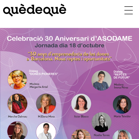
Vés
al
contingut