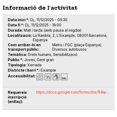
Informació de l'activitat
Data inici *
Dj., 11/12/2025 - 09:30
Data fi *
Dj., 11/12/2025 - 18:00
Durada
Matí i tarda (amb pausa al migdia)
Localització
La Rambla, 2, L'Eixample, 08001 Barcelona,
Espanya
Com arribar-hi en
Metro i FGC (plaça Espanya).
transport públic
Diversos autobusos
Temàtica
Drets humans
Sensibilització
Públic *
Joves
Gent gran
Tipologia
Xerrada
Districte i barri *
Eixample
Accessibilitat
https://docs.google.com/forms/d/e/1FAIp…
Requereix
inscripció
(enllaç)