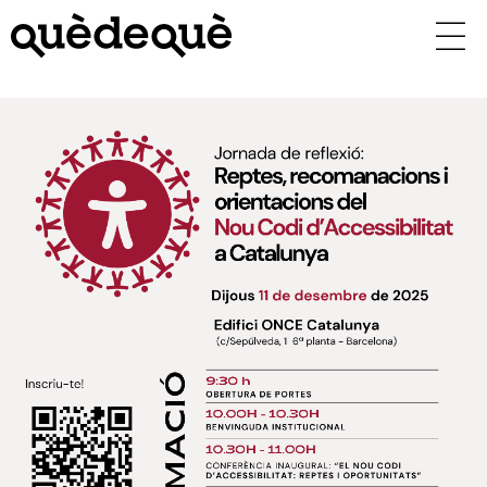
Vés
al
contingut