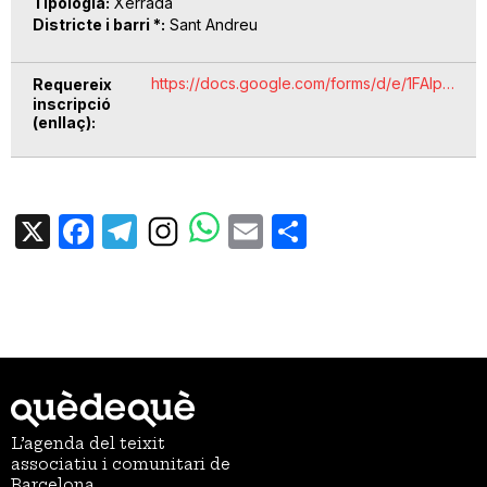
Tipologia
Xerrada
Districte i barri *
Sant Andreu
https://docs.google.com/forms/d/e/1FAIp…
Requereix
inscripció
(enllaç)
X
Facebook
Telegram
Email
Share
L’agenda del teixit
associatiu i comunitari de
Barcelona