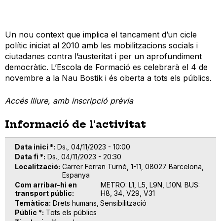
Un nou context que implica el tancament d’un cicle
polític iniciat al 2010 amb les mobilitzacions socials i
ciutadanes contra l’austeritat i per un aprofundiment
democràtic. L’Escola de Formació es celebrarà el 4 de
novembre a la Nau Bostik i és oberta a tots els públics.
Accés lliure, amb inscripció prèvia
Informació de l'activitat
Data inici *
Ds., 04/11/2023 - 10:00
Data fi *
Ds., 04/11/2023 - 20:30
Localització
Carrer Ferran Turné, 1-11, 08027 Barcelona,
Espanya
Com arribar-hi en
METRO: L1, L5, L9N, L10N. BUS:
transport públic
H8, 34, V29, V31
Temàtica
Drets humans
Sensibilització
Públic *
Tots els públics