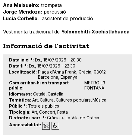
Ana Meixueiro:
trompeta
Jorge Mendoza:
percussió
Lucía Corbello:
assistent de producció
Vestimenta tradicional de
Yoloxóchitl i Xochistlahuaca
Informació de l'activitat
Data inici *
Ds., 18/07/2026 - 20:30
Data fi *
Ds., 18/07/2026 - 22:30
Localització
Plaça d'Anna Frank, Gràcia, 08012
Barcelona, Espanya
Com arribar-hi en transport
METRO L3
públic
FONTANA
Idioma/es
Català
Castellà
Temàtica
Art
Cultura
Cultures populars
Música
Públic *
Tots els públics
Tipologia
Art
Concert
Festa
Districte i barri *
Gràcia
La Vila de Gràcia
Accessibilitat