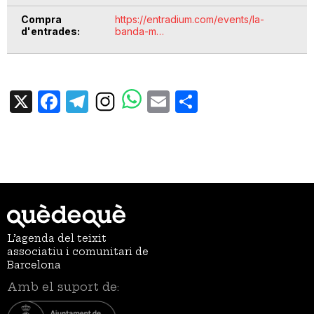
Compra
https://entradium.com/events/la-
d'entrades
banda-m…
X
Facebook
Telegram
Email
Share
L’agenda del teixit
associatiu i comunitari de
Barcelona
Amb el suport de: