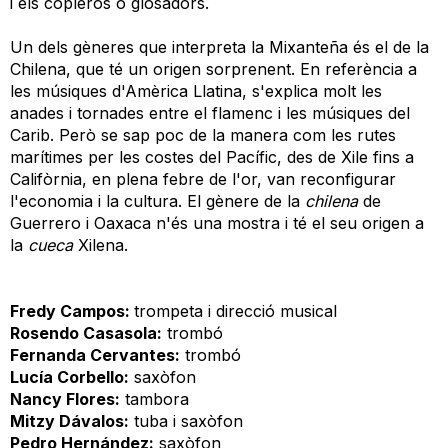
i els copleros o glosadors.
Un dels gèneres que interpreta la Mixanteña és el de la
Chilena, que té un origen sorprenent. En referència a
les músiques d'Amèrica Llatina, s'explica molt les
anades i tornades entre el flamenc i les músiques del
Carib. Però se sap poc de la manera com les rutes
marítimes per les costes del Pacífic, des de Xile fins a
Califòrnia, en plena febre de l'or, van reconfigurar
l'economia i la cultura. El gènere de la
chilena
de
Guerrero i Oaxaca n'és una mostra i té el seu origen a
la
cueca
Xilena.
Fredy Campos:
trompeta i direcció musical
Rosendo Casasola:
trombó
Fernanda Cervantes:
trombó
Lucía Corbello:
saxòfon
Nancy Flores:
tambora
Mitzy Dávalos:
tuba i saxòfon
Pedro Hernández:
saxòfon