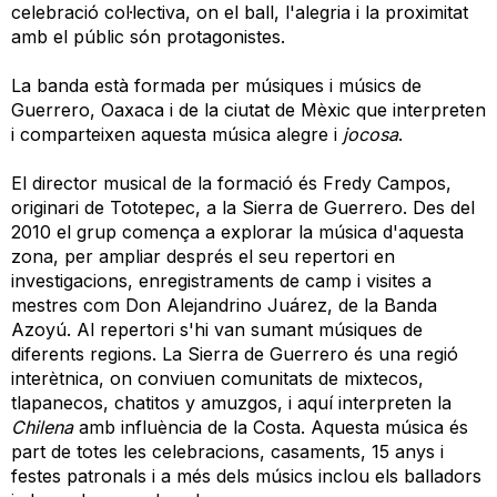
celebració col·lectiva, on el ball, l'alegria i la proximitat
amb el públic són protagonistes.
La banda està formada per músiques i músics de
Guerrero, Oaxaca i de la ciutat de Mèxic que interpreten
i comparteixen aquesta música alegre i
jocosa
.
El director musical de la formació és Fredy Campos,
originari de Tototepec, a la Sierra de Guerrero. Des del
2010 el grup comença a explorar la música d'aquesta
zona, per ampliar després el seu repertori en
investigacions, enregistraments de camp i visites a
mestres com Don Alejandrino Juárez, de la Banda
Azoyú. Al repertori s'hi van sumant músiques de
diferents regions. La Sierra de Guerrero és una regió
interètnica, on conviuen comunitats de mixtecos,
tlapanecos, chatitos y amuzgos, i aquí interpreten la
Chilena
amb influència de la Costa. Aquesta música és
part de totes les celebracions, casaments, 15 anys i
festes patronals i a més dels músics inclou els balladors