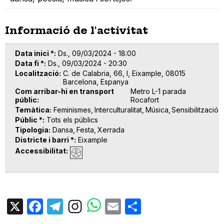
Informació de l'activitat
Data inici *
Ds., 09/03/2024 - 18:00
Data fi *
Ds., 09/03/2024 - 20:30
Localització
C. de Calabria, 66, l, Eixample, 08015
Barcelona, Espanya
Com arribar-hi en transport
Metro L-1 parada
públic
Rocafort
Temàtica
Feminismes
Interculturalitat
Música
Sensibilització
Públic *
Tots els públics
Tipologia
Dansa
Festa
Xerrada
Districte i barri *
Eixample
Accessibilitat
X
Facebook
Telegram
Email
Share