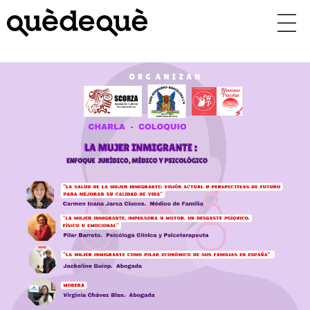
Vés
al
contingut