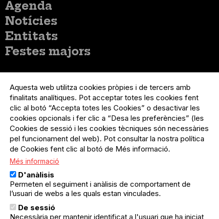
Menú
Agenda
principal
Notícies
Entitats
Festes majors
Menú
Inicia sessió
del
Aquesta web utilitza cookies pròpies i de tercers amb
Menú
Registre organització
compte
finalitats analítiques. Pot acceptar totes les cookies fent
usuari
d'usuari
clic al botó “Accepta totes les Cookies” o desactivar les
Menú
Sobre el projecte
no
Peu
cookies opcionals i fer clic a “Desa les preferències” (les
loggat
Preguntes freqüents
Cookies de sessió i les cookies tècniques són necessàries
Contacte
pel funcionament del web). Pot consultar la nostra política
de Cookies fent clic al botó de Més informació.
Més informació
Menú
Política de privacitat
D'anàlisis
Legal
Avís legal
Permeten el seguiment i anàlisis de comportament de
Política de cookies
l’usuari de webs a les quals estan vinculades.
De sessió
El Quèdequè no es fa responsable de les activitats
Necessària per mantenir identificat a l'usuari que ha iniciat
programades; en són responsables els col·lectius