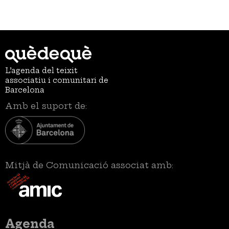
L’agenda del teixit
associatiu i comunitari de
Barcelona
Amb el suport de:
Mitjà de Comunicació associat amb:
Menú
Agenda