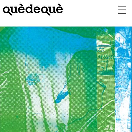
Vés
al
contingut