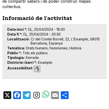
de compartir sabers i de poder construir mapes
col·lectius.
Informació de l'activitat
Data inici *
Dj., 25/04/2024 - 18:00
Data fi *
Dj., 25/04/2024 - 20:30
Localització
C/ del Comte Borrell, 22, L'Eixample, 08015
Barcelona, Espanya
Temàtica
Drets humans
Feminismes
Història
Públic *
Tots els públics
Tipologia
Xerrada
Districte i barri *
Eixample
Accessibilitat
X
Facebook
Telegram
Email
Share