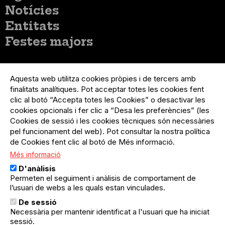
principal
Notícies
Entitats
Festes majors
Menú
Inicia sessió
del
Aquesta web utilitza cookies pròpies i de tercers amb
Menú
Registre organització
compte
finalitats analítiques. Pot acceptar totes les cookies fent
usuari
d'usuari
Menú
Sobre el projecte
clic al botó “Accepta totes les Cookies” o desactivar les
no
Peu
cookies opcionals i fer clic a “Desa les preferències” (les
loggat
Preguntes freqüents
Cookies de sessió i les cookies tècniques són necessàries
Contacte
pel funcionament del web). Pot consultar la nostra política
de Cookies fent clic al botó de Més informació.
Més informació
Menú
Política de privacitat
D'anàlisis
Legal
Avís legal
Permeten el seguiment i anàlisis de comportament de
Política de cookies
l’usuari de webs a les quals estan vinculades.
De sessió
El Quèdequè no es fa responsable de les activitats
Necessària per mantenir identificat a l'usuari que ha iniciat
programades; en són responsables els col·lectius
organitzadors.
sessió.