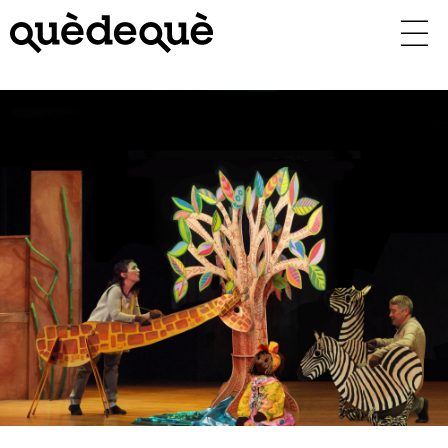
Vés
al
contingut