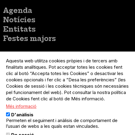
Menú
Agenda
principal
Notícies
Entitats
Festes majors
Menú
Inicia sessió
del
Aquesta web utilitza cookies pròpies i de tercers amb
Menú
Registre organització
compte
finalitats analítiques. Pot acceptar totes les cookies fent
usuari
d'usuari
clic al botó “Accepta totes les Cookies” o desactivar les
Menú
Sobre el projecte
no
Peu
cookies opcionals i fer clic a “Desa les preferències” (les
loggat
Preguntes freqüents
Cookies de sessió i les cookies tècniques són necessàries
Contacte
pel funcionament del web). Pot consultar la nostra política
de Cookies fent clic al botó de Més informació.
Més informació
Menú
Política de privacitat
D'anàlisis
Legal
Avís legal
Permeten el seguiment i anàlisis de comportament de
Política de cookies
l’usuari de webs a les quals estan vinculades.
De sessió