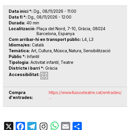
Data inici *
Dg., 08/11/2026 - 11:00
Data fi *
Dg., 08/11/2026 - 12:00
Durada
40 min
Localització
Plaça del Nord, 7-10, Gràcia, 08024
Barcelona, Espanya
Com arribar-hi en transport públic
L4, L3
Idioma/es
Català
Temàtica
Art
Cultura
Música
Natura
Sensibilització
Públic *
Infantil
Tipologia
Activitat infantil
Teatre
Districte i barri *
Gràcia
Accessibilitat
Compra
https://www.lluisosteatre.cat/entrades/
d'entrades
…
X
Facebook
Telegram
Email
Share