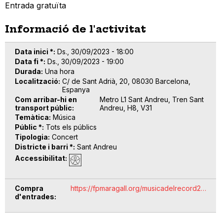
Entrada gratuïta
Informació de l'activitat
Data inici *
Ds., 30/09/2023 - 18:00
Data fi *
Ds., 30/09/2023 - 19:00
Durada
Una hora
Localització
C/ de Sant Adrià, 20, 08030 Barcelona,
Espanya
Com arribar-hi en
Metro L1 Sant Andreu, Tren Sant
transport públic
Andreu, H8, V31
Temàtica
Música
Públic *
Tots els públics
Tipologia
Concert
Districte i barri *
Sant Andreu
Accessibilitat
Compra
https://fpmaragall.org/musicadelrecord2…
d'entrades