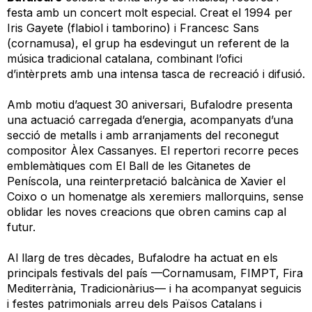
festa amb un concert molt especial. Creat el 1994 per
Iris Gayete (flabiol i tamborino) i Francesc Sans
(cornamusa), el grup ha esdevingut un referent de la
música tradicional catalana, combinant l’ofici
d’intèrprets amb una intensa tasca de recreació i difusió.
Amb motiu d’aquest 30 aniversari, Bufalodre presenta
una actuació carregada d’energia, acompanyats d’una
secció de metalls i amb arranjaments del reconegut
compositor Àlex Cassanyes. El repertori recorre peces
emblemàtiques com El Ball de les Gitanetes de
Peníscola, una reinterpretació balcànica de Xavier el
Coixo o un homenatge als xeremiers mallorquins, sense
oblidar les noves creacions que obren camins cap al
futur.
Al llarg de tres dècades, Bufalodre ha actuat en els
principals festivals del país —Cornamusam, FIMPT, Fira
Mediterrània, Tradicionàrius— i ha acompanyat seguicis
i festes patrimonials arreu dels Països Catalans i