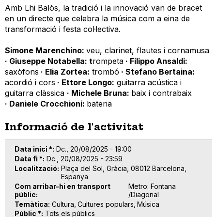
Amb Lhi Balòs, la tradició i la innovació van de bracet
en un directe que celebra la música com a eina de
transformació i festa col·lectiva.
Simone Marenchino:
veu, clarinet, flautes i cornamusa
· Giuseppe Notabella: t
rompeta
· Filippo Ansaldi:
saxòfons
· Elia Zortea:
trombó
· Stefano Bertaina:
acordió i cors
· Ettore Longo:
guitarra acústica i
guitarra clàssica
· Michele Bruna:
baix i contrabaix
· Daniele Crocchioni:
bateria
Informació de l'activitat
Data inici *
Dc., 20/08/2025 - 19:00
Data fi *
Dc., 20/08/2025 - 23:59
Localització
Plaça del Sol, Gràcia, 08012 Barcelona,
Espanya
Com arribar-hi en transport
Metro: Fontana
públic
/Diagonal
Temàtica
Cultura
Cultures populars
Música
Públic *
Tots els públics