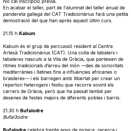
No cal inscripció prèvia.
En acabar el taller, part de l'alumnat del taller anual de
pandereta gallega del CAT Tradicionàrius farà una petita
demostració del que han après aquest últim curs.
21.15 h
Kabum
Kabum és el grup de percussió resident al Centre
Artesà Tradicionàrius (CAT). Una colla de tabalers i
tabaleres nascuts a la Vila de Gràcia, que parteixen de
ritmes tradicionals d’arreu del món —des de sonoritats
mediterrànies i llatines fins a influències africanes o
brasileres— i els barregen amb llibertat per crear un
repertori heterogeni i festiu que recorre sovint els
carrers de Gràcia, però que ha passat també per
desenes de festes majors de diferents pobles i barris.
21.30 h
Bufalodre
Bufal3odre
Bufalodre
celebra trenta anys de música, recerca i