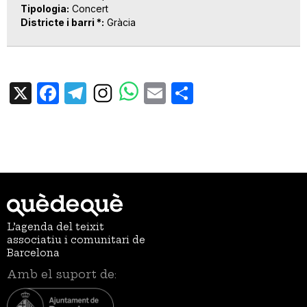
Tipologia
Concert
Districte i barri *
Gràcia
X
Facebook
Telegram
Email
Share
L’agenda del teixit
associatiu i comunitari de
Barcelona
Amb el suport de: