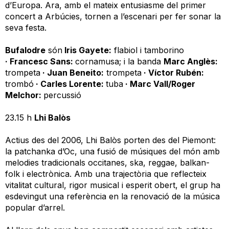
d’Europa. Ara, amb el mateix entusiasme del primer
concert a Arbúcies, tornen a l’escenari per fer sonar la
seva festa.
Bufalodre
són
Iris Gayete:
flabiol i tamborino
· Francesc Sans:
cornamusa; i la banda
Marc Anglès:
trompeta
· Juan Beneito:
trompeta
· Víctor Rubén:
trombó
· Carles Lorente:
tuba
· Marc Vall/Roger
Melchor:
percussió
23.15 h
Lhi Balòs
Actius des del 2006, Lhi Balòs porten des del Piemont:
la patchanka d’Oc, una fusió de músiques del món amb
melodies tradicionals occitanes, ska, reggae, balkan-
folk i electrònica. Amb una trajectòria que reflecteix
vitalitat cultural, rigor musical i esperit obert, el grup ha
esdevingut una referència en la renovació de la música
popular d’arrel.