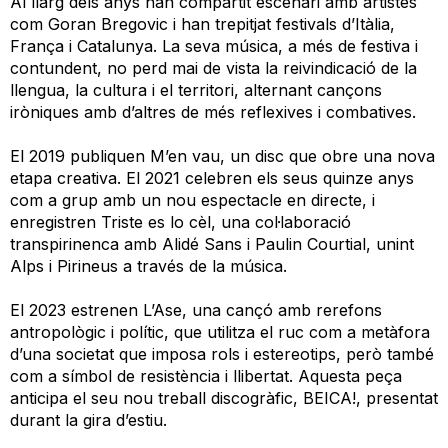
Al llarg dels anys han compartit escenari amb artistes
com Goran Bregovic i han trepitjat festivals d’Itàlia,
França i Catalunya. La seva música, a més de festiva i
contundent, no perd mai de vista la reivindicació de la
llengua, la cultura i el territori, alternant cançons
iròniques amb d’altres de més reflexives i combatives.
El 2019 publiquen M’en vau, un disc que obre una nova
etapa creativa. El 2021 celebren els seus quinze anys
com a grup amb un nou espectacle en directe, i
enregistren Triste es lo cèl, una col·laboració
transpirinenca amb Alidé Sans i Paulin Courtial, unint
Alps i Pirineus a través de la música.
El 2023 estrenen L’Ase, una cançó amb rerefons
antropològic i polític, que utilitza el ruc com a metàfora
d’una societat que imposa rols i estereotips, però també
com a símbol de resistència i llibertat. Aquesta peça
anticipa el seu nou treball discogràfic, BEICA!, presentat
durant la gira d’estiu.