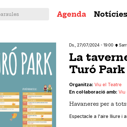
Navegació
Agenda
Notície
principal
Ds., 27/07/2024 - 19:00
Sarr
La taverne
Turó Park
Organitza
Viu el Teatre
En col·laboració amb
Viu 
Havaneres per a tots 
Espectacle a l'aire lliure i