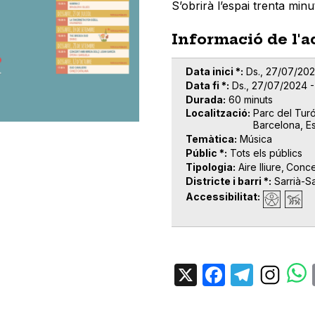
S’obrirà l’espai trenta min
Informació de l'a
Data inici *
Ds., 27/07/202
Data fi *
Ds., 27/07/2024 -
Durada
60 minuts
Localització
Parc del Turó
Barcelona, E
Temàtica
Música
Públic *
Tots els públics
Tipologia
Aire lliure
Conce
Districte i barri *
Sarrià-S
Accessibilitat
X
Facebo
Tele