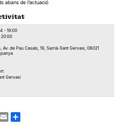
uts abans de l’actuació
ctivitat
4 - 19:00
 20:00
, Av. de Pau Casals, 19, Sarrià-Sant Gervasi, 08021
spanya
rt
ant Gervasi
ok
gram
Email
Share