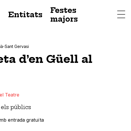
Festes
s
Entitats
majors
ià-Sant Gervasi
ta d’en Güell al
el Teatre
els públics
 amb entrada gratuïta