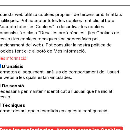
questa web utilitza cookies pròpies i de tercers amb finalitats
nalítiques. Pot acceptar totes les cookies fent clic al botó
Accepta totes les Cookies” o desactivar les cookies
Menú
Política de privacitat
pcionals i fer clic a “Desa les preferències” (les Cookies de
Legal
Avís legal
essió i les cookies tècniques són necessàries pel
Política de cookies
uncionament del web). Pot consultar la nostra política de
ookies fent clic al botó de Més informació.
El Quèdequè no es fa
és informació
responsable de les activitats
programades; en són
D'anàlisis
responsables els col·lectius
ermeten el seguiment i anàlisis de comportament de l’usuari
organitzadors.
e webs a les quals estan vinculades.
ació
De sessió
© Quedequè, 2025
ecessària per mantenir identificat a l'usuari que ha iniciat
essió.
nts
Tècniques
ermet desar l'opció escollida en aquesta configuració.