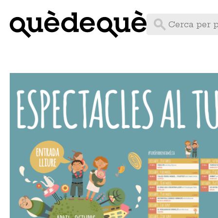
Vés
al
contingut