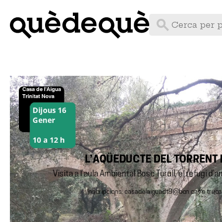
Vés
al
contingut