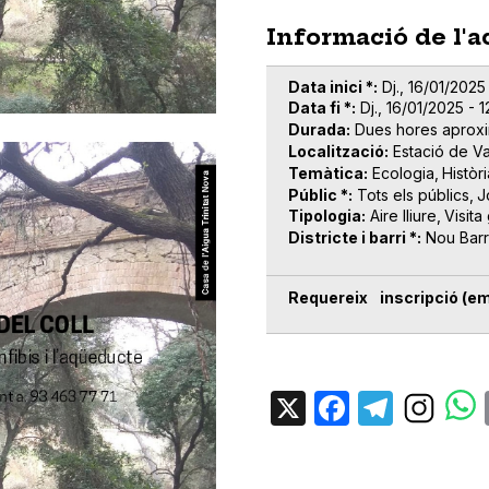
Informació de l'a
Data inici *
Dj., 16/01/2025
Data fi *
Dj., 16/01/2025 - 
Durada
Dues hores aprox
Localització
Estació de V
Temàtica
Ecologia
Històri
Públic *
Tots els públics
J
Tipologia
Aire lliure
Visita
Districte i barri *
Nou Barr
Requereix inscripció (em
X
Facebo
Tele