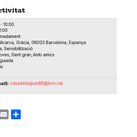
ctivitat
 - 10:00
12:00
imadament
allcarca, Gràcia, 08023 Barcelona, Espanya
a
Sensibilització
oves
Gent gran
Amb amics
 guiada
is
casadelaiguadt8@bcn.cat
ail)
ok
gram
Email
Share