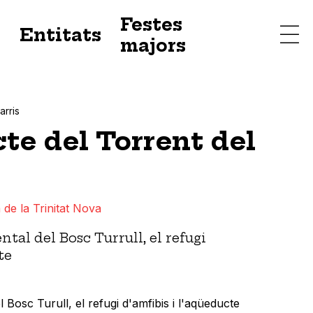
Festes
s
Entitats
majors
arris
te del Torrent del
 de la Trinitat Nova
ntal del Bosc Turrull, el refugi
te
l Bosc Turull, el refugi d'amfibis i l'aqüeducte