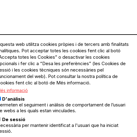
questa web utilitza cookies pròpies i de tercers amb finalitats
nalítiques. Pot acceptar totes les cookies fent clic al botó
Accepta totes les Cookies” o desactivar les cookies
Menú
Política de privacitat
pcionals i fer clic a “Desa les preferències” (les Cookies de
Legal
Avís legal
essió i les cookies tècniques són necessàries pel
Política de cookies
uncionament del web). Pot consultar la nostra política de
ookies fent clic al botó de Més informació.
El Quèdequè no es fa
és informació
responsable de les activitats
programades; en són
D'anàlisis
responsables els col·lectius
ermeten el seguiment i anàlisis de comportament de l’usuari
organitzadors.
e webs a les quals estan vinculades.
ació
De sessió
© Quedequè, 2025
ecessària per mantenir identificat a l'usuari que ha iniciat
essió.
nts