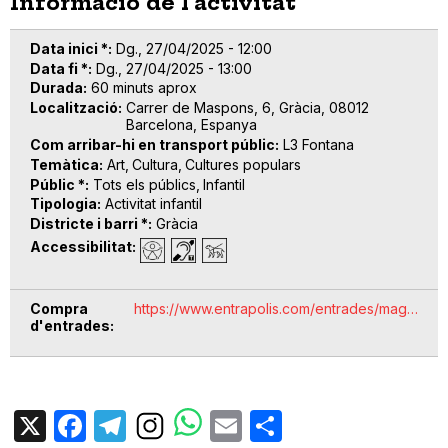
Informació de l'activitat
Data inici *
Dg., 27/04/2025 - 12:00
Data fi *
Dg., 27/04/2025 - 13:00
Durada
60 minuts aprox
Localització
Carrer de Maspons, 6, Gràcia, 08012
Barcelona, Espanya
Com arribar-hi en transport públic
L3 Fontana
Temàtica
Art
Cultura
Cultures populars
Públic *
Tots els públics
Infantil
Tipologia
Activitat infantil
Districte i barri *
Gràcia
Accessibilitat
Compra
https://www.entrapolis.com/entrades/mag…
d'entrades
X
Facebook
Telegram
Email
Share