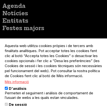
Menú
Agenda
principal
Notícies
Entitats
Festes majors
Menú
Inicia sessió
del
Aquesta web utilitza cookies pròpies i de tercers amb
Menú
Registre organització
compte
finalitats analítiques. Pot acceptar totes les cookies fent
usuari
d'usuari
Menú
Sobre el projecte
clic al botó “Accepta totes les Cookies” o desactivar les
no
Peu
cookies opcionals i fer clic a “Desa les preferències” (les
loggat
Preguntes freqüents
Cookies de sessió i les cookies tècniques són necessàries
Contacte
pel funcionament del web). Pot consultar la nostra política
de Cookies fent clic al botó de Més informació.
Més informació
Menú
Política de privacitat
D'anàlisis
Legal
Avís legal
Permeten el seguiment i anàlisis de comportament de
Política de cookies
l’usuari de webs a les quals estan vinculades.
De sessió
El Quèdequè no es fa responsable de les activitats