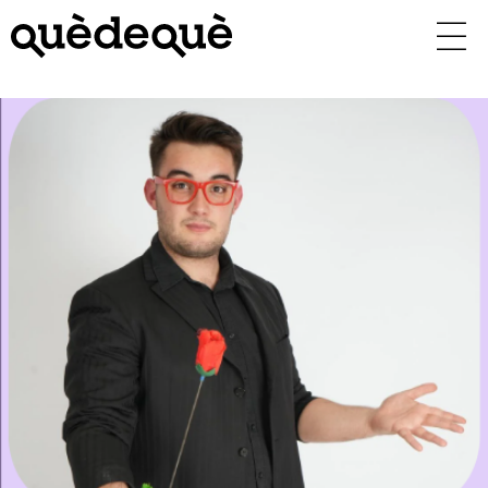
Vés
al
contingut