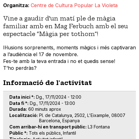
Organitza
Centre de Cultura Popular La Violeta
Vine a gaudir d’un matí ple de màgia
familiar amb en Mag Ferbuch amb el seu
espectacle “Màgia per tothom”!
Il·lusions sorprenents, moments màgics i més captivaran
a l’audiència el 17 de novembre.
Fes-te amb la teva entrada i no et quedis sense!
T’ho perdràs?
Informació de l'activitat
Data inici *
Dg., 17/11/2024 - 12:00
Data fi *
Dg., 17/11/2024 - 13:00
Durada
60 minuts aprox
Localització
Pl. de Catalunya, 2502, L'Eixample, 08007
Barcelona, Espanya
Com arribar-hi en transport públic
L3 Fontana
Públic *
Tots els públics
Infantil