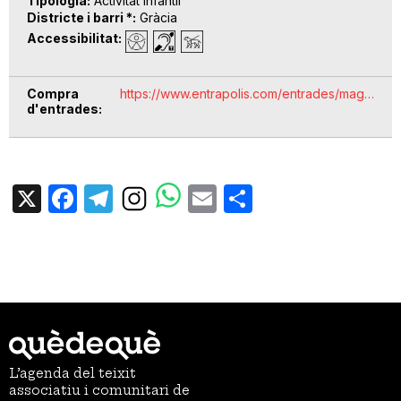
Tipologia
Activitat infantil
Districte i barri *
Gràcia
Accessibilitat
Compra
https://www.entrapolis.com/entrades/mag…
d'entrades
X
Facebook
Telegram
Email
Share
L’agenda del teixit
associatiu i comunitari de