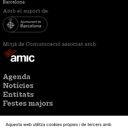
Barcelona
Amb el suport de:
Mitjà de Comunicació associat amb:
Menú
Agenda
principal
Notícies
Entitats
Festes majors
Menú
Inicia sessió
del
Aquesta web utilitza cookies pròpies i de tercers amb
Menú