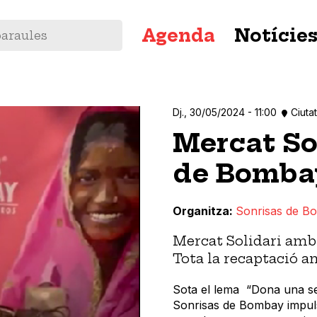
Navegació
Agenda
Notície
principal
Dj., 30/05/2024 - 11:00
Ciutat
Mercat So
de Bomba
Organitza
Sonrisas de B
Mercat Solidari amb
Tota la recaptació an
Sota el lema “Dona una seg
Sonrisas de Bombay impulsa