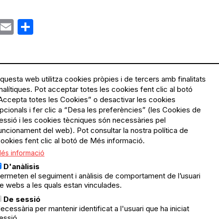
ok
gram
Email
Share
questa web utilitza cookies pròpies i de tercers amb finalitats
nalítiques. Pot acceptar totes les cookies fent clic al botó
Accepta totes les Cookies” o desactivar les cookies
Menú
Política de privacitat
pcionals i fer clic a “Desa les preferències” (les Cookies de
Legal
Avís legal
essió i les cookies tècniques són necessàries pel
Política de cookies
uncionament del web). Pot consultar la nostra política de
ookies fent clic al botó de Més informació.
El Quèdequè no es fa
és informació
responsable de les activitats
programades; en són
D'anàlisis
responsables els col·lectius
ermeten el seguiment i anàlisis de comportament de l’usuari
organitzadors.
e webs a les quals estan vinculades.
ació
De sessió
© Quedequè, 2025
ecessària per mantenir identificat a l'usuari que ha iniciat
essió.