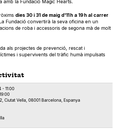
a amb la Fundació Magic Hearts.
pròxims
dies 30 i 31 de maig d'11 h a 19 h al carrer
 La Fundació convertirà la seva oficina en un
acions de roba i accessoris de segona mà de molt
da als projectes de prevenció, rescat i
íctimes i supervivents del tràfic humà impulsats
ctivitat
 - 11:00
 19:00
32, Ciutat Vella, 08001 Barcelona, Espanya
lla