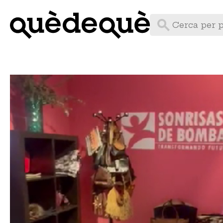
Vés
al
contingut