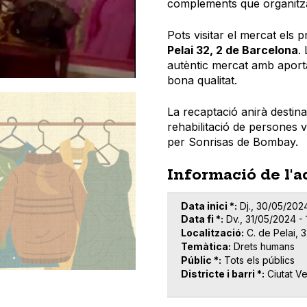
complements que organitz
Pots visitar el mercat els 
Pelai 32, 2 de Barcelona
.
autèntic mercat amb aport
bona qualitat.
La recaptació anirà destina
rehabilitació de persones v
per Sonrisas de Bombay.
Informació de l'a
Data inici *
Dj., 30/05/2024
Data fi *
Dv., 31/05/2024 -
Localització
C. de Pelai, 
Temàtica
Drets humans
Públic *
Tots els públics
Districte i barri *
Ciutat Ve