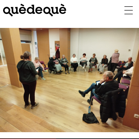
Vés
al
contingut