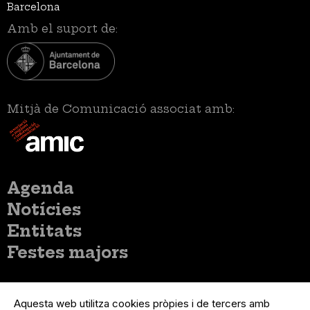
Barcelona
Amb el suport de:
Mitjà de Comunicació associat amb:
Menú
Agenda
principal
Notícies
Entitats
Festes majors
Menú
Inicia sessió
del
Aquesta web utilitza cookies pròpies i de tercers amb