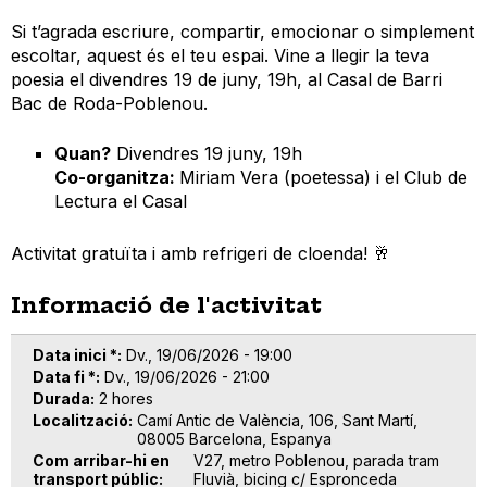
Si t’agrada escriure, compartir, emocionar o simplement
escoltar, aquest és el teu espai. Vine a llegir la teva
poesia el divendres 19 de juny, 19h, al Casal de Barri
Bac de Roda-Poblenou.
Quan?
Divendres 19 juny, 19h
Co-organitza:
Miriam Vera (poetessa) i el Club de
Lectura el Casal
Activitat gratuïta i amb refrigeri de cloenda! 🥂
Informació de l'activitat
Data inici *
Dv., 19/06/2026 - 19:00
Data fi *
Dv., 19/06/2026 - 21:00
Durada
2 hores
Localització
Camí Antic de València, 106, Sant Martí,
08005 Barcelona, Espanya
Com arribar-hi en
V27, metro Poblenou, parada tram
transport públic
Fluvià, bicing c/ Espronceda