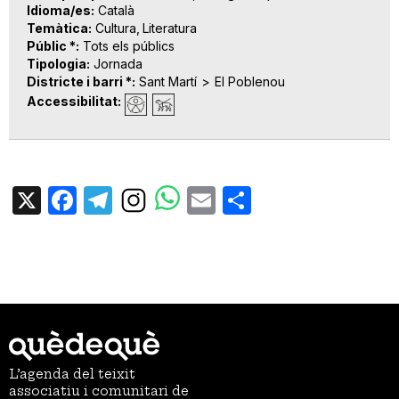
Idioma/es
Català
Temàtica
Cultura
Literatura
Públic *
Tots els públics
Tipologia
Jornada
Districte i barri *
Sant Martí
El Poblenou
Accessibilitat
X
Facebook
Telegram
Email
Share
L’agenda del teixit
associatiu i comunitari de