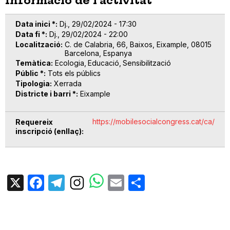
Informació de l'activitat
Data inici *
Dj., 29/02/2024 - 17:30
Data fi *
Dj., 29/02/2024 - 22:00
Localització
C. de Calabria, 66, Baixos, Eixample, 08015
Barcelona, Espanya
Temàtica
Ecologia
Educació
Sensibilització
Públic *
Tots els públics
Tipologia
Xerrada
Districte i barri *
Eixample
https://mobilesocialcongress.cat/ca/
Requereix
inscripció (enllaç)
X
Facebook
Telegram
Email
Share