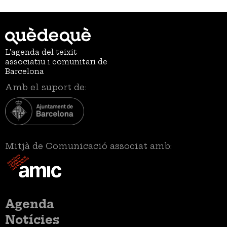
L’agenda del teixit
associatiu i comunitari de
Barcelona
Amb el suport de:
Mitjà de Comunicació associat amb:
Menú
Agenda
principal
Notícies