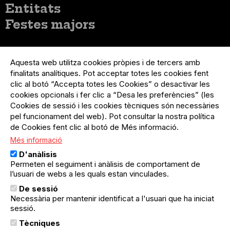
Entitats
Festes majors
Menú
Inicia sessió
del
Aquesta web utilitza cookies pròpies i de tercers amb
Menú
Registre organització
compte
finalitats analítiques. Pot acceptar totes les cookies fent
usuari
d'usuari
Menú
Sobre el projecte
clic al botó “Accepta totes les Cookies” o desactivar les
no
Peu
cookies opcionals i fer clic a “Desa les preferències” (les
loggat
Preguntes freqüents
Cookies de sessió i les cookies tècniques són necessàries
Contacte
pel funcionament del web). Pot consultar la nostra política
de Cookies fent clic al botó de Més informació.
Més informació
Menú
Política de privacitat
D'anàlisis
Legal
Avís legal
Permeten el seguiment i anàlisis de comportament de
Política de cookies
l’usuari de webs a les quals estan vinculades.
De sessió
El Quèdequè no es fa responsable de les activitats
Necessària per mantenir identificat a l'usuari que ha iniciat
programades; en són responsables els col·lectius
organitzadors.
sessió.
Tècniques