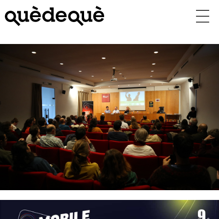
Vés
al
contingut