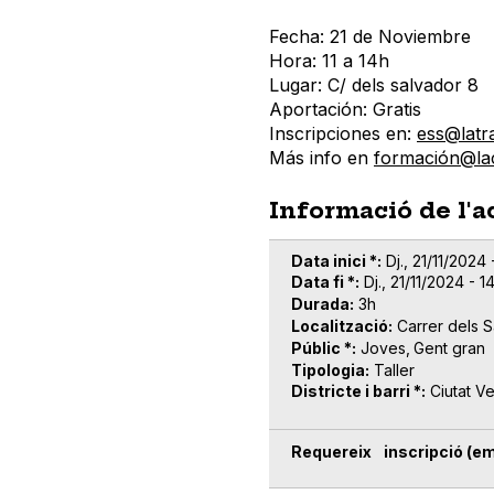
Fecha: 21 de Noviembre
Hora: 11 a 14h
Lugar: C/ dels salvador 8
Aportación: Gratis
Inscripciones en:
ess@latr
Más info en
formación@lac
Informació de l'a
Data inici *
Dj., 21/11/2024 
Data fi *
Dj., 21/11/2024 - 1
Durada
3h
Localització
Carrer dels S
Públic *
Joves
Gent gran
Tipologia
Taller
Districte i barri *
Ciutat Ve
Requereix inscripció (em