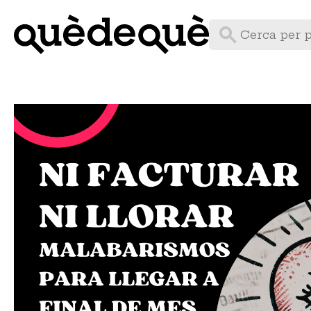
Vés
al
contingut