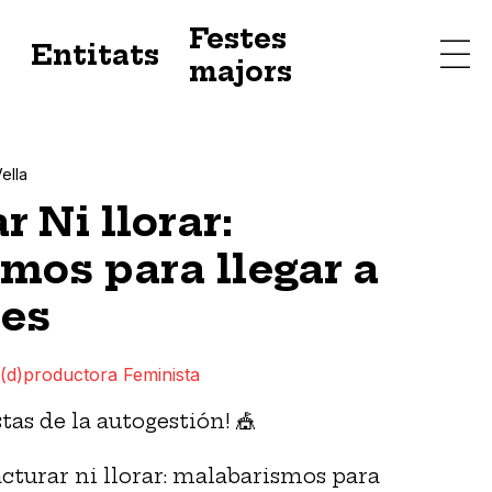
Festes
s
Entitats
majors
Vella
r Ni llorar:
mos para llegar a
mes
(d)productora Feminista
as de la autogestión! 🎪
acturar ni llorar: malabarismos para