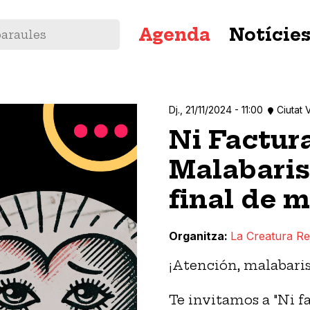
Navegació
Agenda
Notície
principal
Dj., 21/11/2024 - 11:00
Ciutat 
Ni Factura
Malabaris
final de 
Organitza
La Creatura Re
¡Atención, malabarist
Te invitamos a "Ni f