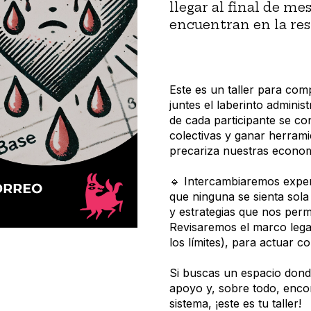
llegar al final de me
encuentran en la res
Este es un taller para co
juntes el laberinto administ
de cada participante se con
colectivas y ganar herramie
precariza nuestras econom
🔹 Intercambiaremos experi
que ninguna se sienta sola
y estrategias que nos perm
Revisaremos el marco legal
los límites), para actuar c
Si buscas un espacio donde
apoyo y, sobre todo, enco
sistema, ¡este es tu taller!