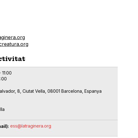
aginera.org
reatura.org
ctivitat
- 11:00
4:00
alvador, 8, Ciutat Vella, 08001 Barcelona, Espanya
lla
ess@latraginera.org
ail)