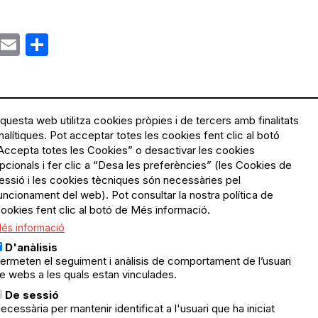
ok
gram
Email
Share
questa web utilitza cookies pròpies i de tercers amb finalitats
nalítiques. Pot acceptar totes les cookies fent clic al botó
Accepta totes les Cookies” o desactivar les cookies
Menú
Política de privacitat
pcionals i fer clic a “Desa les preferències” (les Cookies de
Legal
Avís legal
essió i les cookies tècniques són necessàries pel
Política de cookies
uncionament del web). Pot consultar la nostra política de
ookies fent clic al botó de Més informació.
El Quèdequè no es fa
és informació
responsable de les activitats
programades; en són
D'anàlisis
responsables els col·lectius
ermeten el seguiment i anàlisis de comportament de l’usuari
organitzadors.
e webs a les quals estan vinculades.
ació
De sessió
© Quedequè, 2025
ecessària per mantenir identificat a l'usuari que ha iniciat