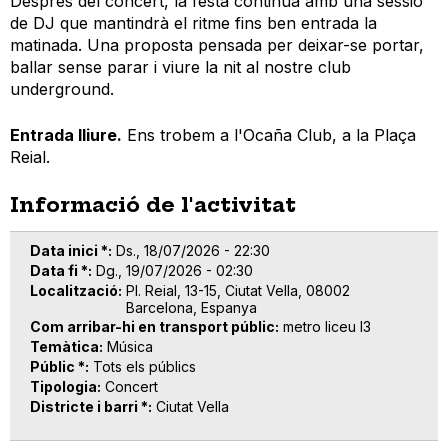
Després del concert, la festa continua amb una sessió
de DJ que mantindrà el ritme fins ben entrada la
matinada. Una proposta pensada per deixar-se portar,
ballar sense parar i viure la nit al nostre club
underground.
Entrada lliure.
Ens trobem a l'Ocaña Club, a la Plaça
Reial.
Informació de l'activitat
Data inici *
Ds., 18/07/2026 - 22:30
Data fi *
Dg., 19/07/2026 - 02:30
Localització
Pl. Reial, 13-15, Ciutat Vella, 08002
Barcelona, Espanya
Com arribar-hi en transport públic
metro liceu l3
Temàtica
Música
Públic *
Tots els públics
Tipologia
Concert
Districte i barri *
Ciutat Vella