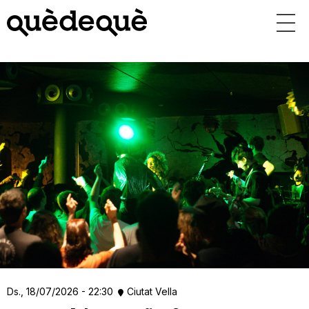
Vés
al
contingut
Ds., 18/07/2026 - 22:30
Ciutat Vella