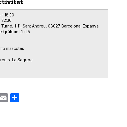
ctivitat
 - 18:30
 22:30
n Turné, 1-11, Sant Andreu, 08027 Barcelona, Espanya
rt públic
L1 i L5
mb mascotes
dreu
La Sagrera
ok
gram
Email
Share