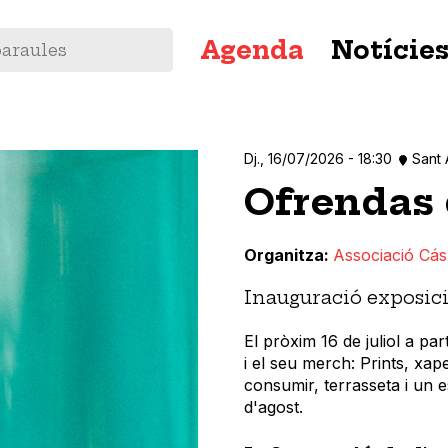
Navegació
Agenda
Notície
principal
Dj., 16/07/2026 - 18:30
Sant
Ofrendas 
Organitza
Associació Cás
Inauguració exposic
El pròxim 16 de juliol a par
i el seu merch: Prints, xap
consumir, terrasseta i un e
d'agost.