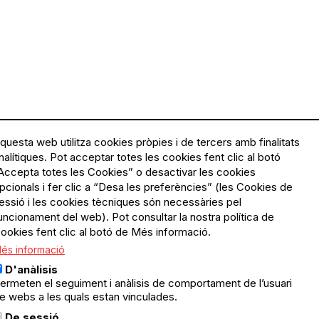
questa web utilitza cookies pròpies i de tercers amb finalitats
nalítiques. Pot acceptar totes les cookies fent clic al botó
Accepta totes les Cookies” o desactivar les cookies
Menú
Política de privacitat
pcionals i fer clic a “Desa les preferències” (les Cookies de
Legal
Avís legal
essió i les cookies tècniques són necessàries pel
Política de cookies
uncionament del web). Pot consultar la nostra política de
ookies fent clic al botó de Més informació.
El Quèdequè no es fa
és informació
responsable de les activitats
programades; en són
D'anàlisis
responsables els col·lectius
ermeten el seguiment i anàlisis de comportament de l’usuari
organitzadors.
e webs a les quals estan vinculades.
ació
De sessió