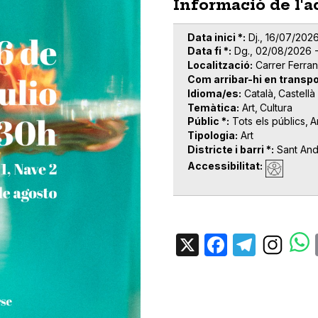
Informació de l'a
Data inici *
Dj., 16/07/2026
Data fi *
Dg., 02/08/2026 -
Localització
Carrer Ferra
Com arribar-hi en transpo
Idioma/es
Català
Castellà
Temàtica
Art
Cultura
Públic *
Tots els públics
A
Tipologia
Art
Districte i barri *
Sant An
Accessibilitat
X
Facebo
Tele