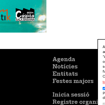
A
a
“
Menú
Agenda
o
principal
Notícies
s
f
Entitats
C
Festes majors
M
P
Menú
Inicia sessió
d
del
Menú
Registre organitz
compte