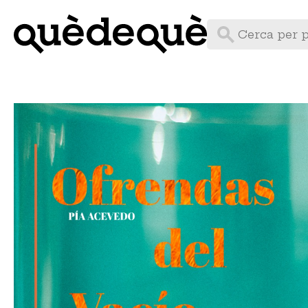
Vés
al
contingut