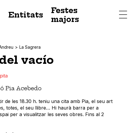
Festes
s
Entitats
majors
 Andreu
La Sagrera
del vacío
pita
ió Pia Acebedo
tir de les 18.30 h. teniu una cita amb Pia, el seu art
es, totes, el seu llibre… Hi haurà barra per a
spai per a visualitzar les seves obres. Fins al 2