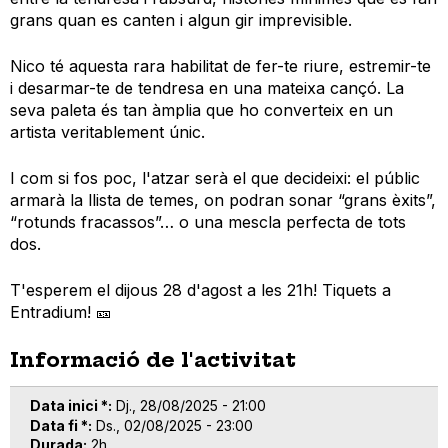
grans quan es canten i algun gir imprevisible.
Nico té aquesta rara habilitat de fer-te riure, estremir-te
i desarmar-te de tendresa en una mateixa cançó. La
seva paleta és tan àmplia que ho converteix en un
artista veritablement únic.
I com si fos poc, l'atzar serà el que decideixi: el públic
armarà la llista de temes, on podran sonar “grans èxits”,
“rotunds fracassos”… o una mescla perfecta de tots
dos.
T'esperem el dijous 28 d'agost a les 21h! Tiquets a
Entradium! 🎫
Informació de l'activitat
Data inici *
Dj., 28/08/2025 - 21:00
Data fi *
Ds., 02/08/2025 - 23:00
Durada
2h