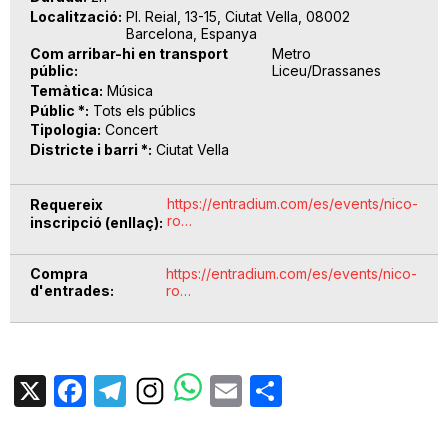
Localització
Pl. Reial, 13-15, Ciutat Vella, 08002
Barcelona, Espanya
Com arribar-hi en transport
Metro
públic
Liceu/Drassanes
Temàtica
Música
Públic *
Tots els públics
Tipologia
Concert
Districte i barri *
Ciutat Vella
https://entradium.com/es/events/nico-
Requereix
ro…
inscripció (enllaç)
Compra
https://entradium.com/es/events/nico-
d'entrades
ro…
X
Facebook
Telegram
Email
Share