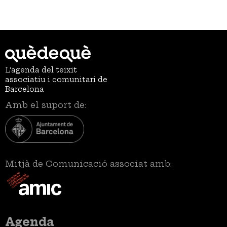
L’agenda del teixit
associatiu i comunitari de
Barcelona
Amb el suport de:
Mitjà de Comunicació associat amb:
Menú
Agenda