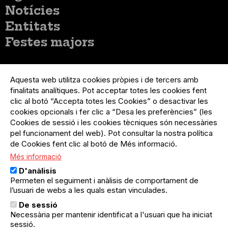
principal
Notícies
Entitats
Festes majors
Menú
Inicia sessió
del
Aquesta web utilitza cookies pròpies i de tercers amb
Menú
Registre organització
compte
finalitats analítiques. Pot acceptar totes les cookies fent
usuari
d'usuari
Menú
Sobre el projecte
clic al botó “Accepta totes les Cookies” o desactivar les
no
Peu
cookies opcionals i fer clic a “Desa les preferències” (les
loggat
Preguntes freqüents
Cookies de sessió i les cookies tècniques són necessàries
Contacte
pel funcionament del web). Pot consultar la nostra política
de Cookies fent clic al botó de Més informació.
Més informació
Menú
Política de privacitat
D'anàlisis
Legal
Avís legal
Permeten el seguiment i anàlisis de comportament de
Política de cookies
l’usuari de webs a les quals estan vinculades.
De sessió
El Quèdequè no es fa responsable de les activitats
Necessària per mantenir identificat a l'usuari que ha iniciat
programades; en són responsables els col·lectius
organitzadors.
sessió.