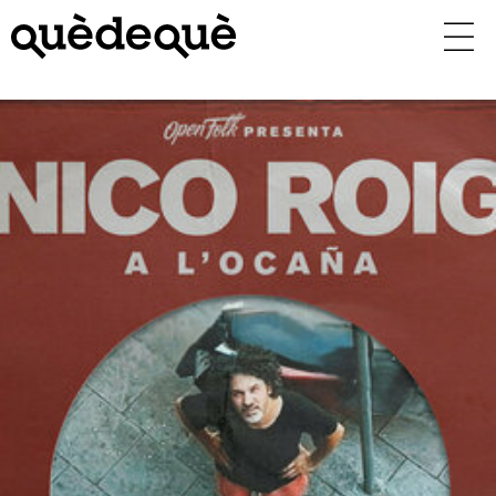
Vés
al
contingut