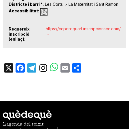
Districte i barri *
Les Corts
La Maternitat i Sant Ramon
Accessibilitat
https://ccperequart.inscripcionscc.com/
Requereix
…
inscripció
(enllaç)
X
Facebook
Telegram
Email
Share
L’agenda del teixit