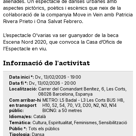
alienades. Un espectacle de danses urbanes amb
aspectes pictòrics, poètics i escènics que neix de la
col·laboració de la companyia Move in Vein amb Patricia
Rivera Prieto i Ona Salvat Febrero.
L’espectacle O’varias va ser guanyador de la beca
Escena Nord 2020, que convoca la Casa d’Oficis de
l’Espectacle en viu.
Informació de l'activitat
Data inici *
Dv., 13/02/2026 - 19:00
Data fi *
Dv., 13/02/2026 - 20:00
Localització
Carrer del Comandant Benítez, 6, Les Corts,
08028 Barcelona, Espanya
Com arribar-hi
METRO: L5 Badal - L3 Les Corts BUS: H8,
en transport
H10, 52, 54, 70, V3, D20, N2, N3, N14
públic
BICING: a 50 metres
Idioma/es
Català
Temàtica
Cultura
Espiritualitat
Feminismes
Sensibilització
Públic *
Tots els públics
Tipologia
Dansa