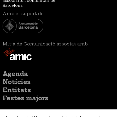
associatiu i comunitari de
Barcelona
Amb el suport de:
Mitjà de Comunicació associat amb:
Menú
Agenda
principal
Notícies
Entitats
Festes majors
Menú
Inicia sessió