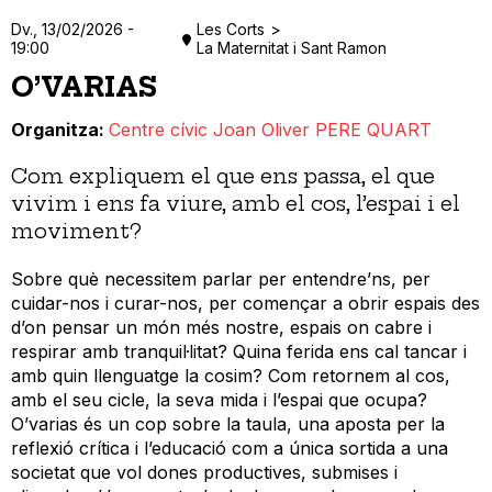
Dv., 13/02/2026 -
Les Corts
19:00
La Maternitat i Sant Ramon
O’VARIAS
Organitza
Centre cívic Joan Oliver PERE QUART
Com expliquem el que ens passa, el que
vivim i ens fa viure, amb el cos, l’espai i el
moviment?
Sobre què necessitem parlar per entendre’ns, per
cuidar-nos i curar-nos, per començar a obrir espais des
d’on pensar un món més nostre, espais on cabre i
respirar amb tranquil·litat? Quina ferida ens cal tancar i
amb quin llenguatge la cosim? Com retornem al cos,
amb el seu cicle, la seva mida i l’espai que ocupa?
O’varias és un cop sobre la taula, una aposta per la
reflexió crítica i l’educació com a única sortida a una
societat que vol dones productives, submises i