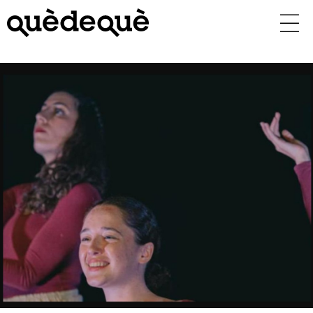
Vés
al
contingut