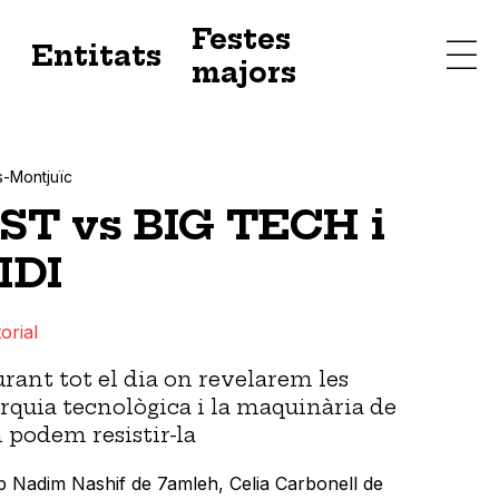
Festes
s
Entitats
majors
s-Montjuïc
T vs BIG TECH i
IDI
orial
ant tot el dia on revelarem les
arquia tecnològica i la maquinària de
m podem resistir-la
mb Nadim Nashif de 7amleh, Celia Carbonell de