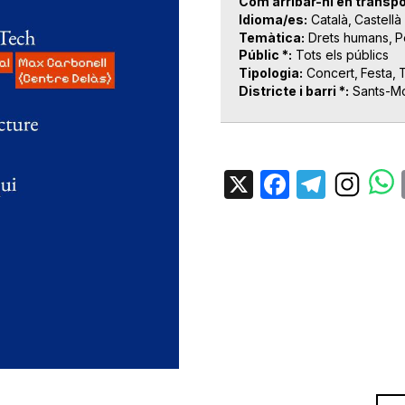
Com arribar-hi en transpo
Idioma/es
Català
Castellà
Temàtica
Drets humans
P
Públic *
Tots els públics
Tipologia
Concert
Festa
T
Districte i barri *
Sants-Mo
X
Facebo
Tele