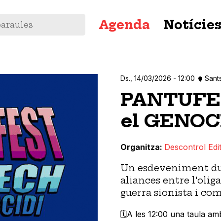
Navegació
Agenda
Notície
principal
Ds., 14/03/2026 - 12:00
Sant
PANTUFES
el GENOC
Organitza
Descontrol Edit
Un esdeveniment dur
aliances entre l'olig
guerra sionista i co
🗓️A les 12:00 una taula a