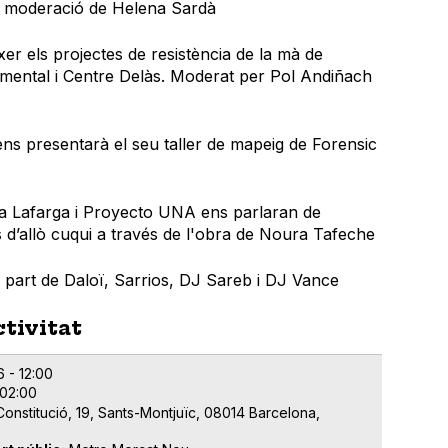
 la moderació de Helena Sardà
xer els projectes de resistència de la mà de
umental i Centre Delàs. Moderat per Pol Andiñach
ens presentarà el seu taller de mapeig de Forensic
ba Lafarga i Proyecto UNA ens parlaran de
s d’allò cuqui a través de l'obra de Noura Tafeche
 part de Daloï, Sarrios, DJ Sareb i DJ Vance
ctivitat
6 - 12:00
 02:00
Constitució, 19, Sants-Montjuïc, 08014 Barcelona,