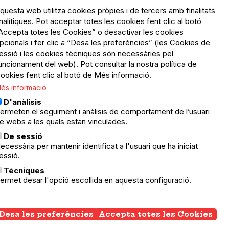
questa web utilitza cookies pròpies i de tercers amb finalitats
nalítiques. Pot acceptar totes les cookies fent clic al botó
Accepta totes les Cookies” o desactivar les cookies
Menú
Política de privacitat
pcionals i fer clic a “Desa les preferències” (les Cookies de
Legal
Avís legal
essió i les cookies tècniques són necessàries pel
Política de cookies
uncionament del web). Pot consultar la nostra política de
ookies fent clic al botó de Més informació.
El Quèdequè no es fa
és informació
responsable de les activitats
programades; en són
D'anàlisis
responsables els col·lectius
ermeten el seguiment i anàlisis de comportament de l’usuari
organitzadors.
e webs a les quals estan vinculades.
ació
De sessió
© Quedequè, 2025
ecessària per mantenir identificat a l'usuari que ha iniciat
essió.
nts
Tècniques
ermet desar l'opció escollida en aquesta configuració.
Desa les preferències
Accepta totes les Cookies
Wi
co