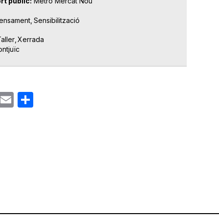
rt públic
Metro Mercat Nou
ensament
Sensibilització
aller
Xerrada
ntjuïc
ok
gram
Email
Share