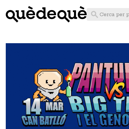
Vés
al
contingut