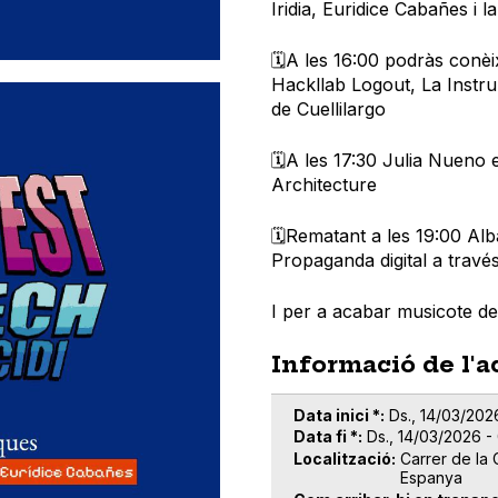
Iridia, Euridice Cabañes i
🗓️A les 16:00 podràs conèi
Hackllab Logout, La Instr
de Cuellilargo
🗓️A les 17:30 Julia Nueno 
Architecture
🗓️Rematant a les 19:00 Al
Propaganda digital a travé
I per a acabar musicote de
Informació de l'a
Data inici *
Ds., 14/03/202
Data fi *
Ds., 14/03/2026 -
Localització
Carrer de la 
Espanya