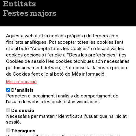
Entitats
Festes majors
Menú
Inicia sessió
del
Aquesta web utilitza cookies pròpies i de tercers amb
Menú
Registre organització
compte
finalitats analítiques. Pot acceptar totes les cookies fent
usuari
d'usuari
clic al botó “Accepta totes les Cookies” o desactivar les
Menú
Sobre el projecte
no
Peu
cookies opcionals i fer clic a “Desa les preferències” (les
loggat
Preguntes freqüents
Cookies de sessió i les cookies tècniques són necessàries
Contacte
pel funcionament del web). Pot consultar la nostra política
de Cookies fent clic al botó de Més informació.
Més informació
Menú
Política de privacitat
D'anàlisis
Legal
Avís legal
Permeten el seguiment i anàlisis de comportament de
Política de cookies
l’usuari de webs a les quals estan vinculades.
De sessió
El Quèdequè no es fa responsable de les activitats
Necessària per mantenir identificat a l'usuari que ha iniciat
programades; en són responsables els col·lectius
sessió.
organitzadors.
Tècniques