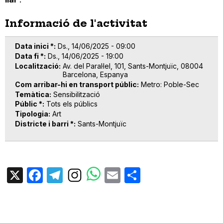
Informació de l'activitat
Data inici *
Ds., 14/06/2025 - 09:00
Data fi *
Ds., 14/06/2025 - 19:00
Localització
Av. del Paral·lel, 101, Sants-Montjuïc, 08004
Barcelona, Espanya
Com arribar-hi en transport públic
Metro: Poble-Sec
Temàtica
Sensibilització
Públic *
Tots els públics
Tipologia
Art
Districte i barri *
Sants-Montjuïc
X
Facebook
Telegram
Email
Share