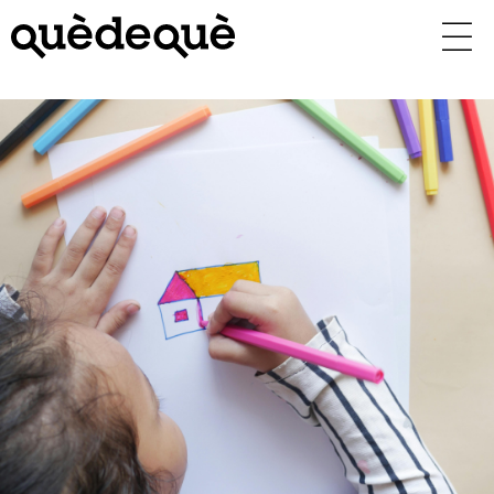
Vés
al
contingut