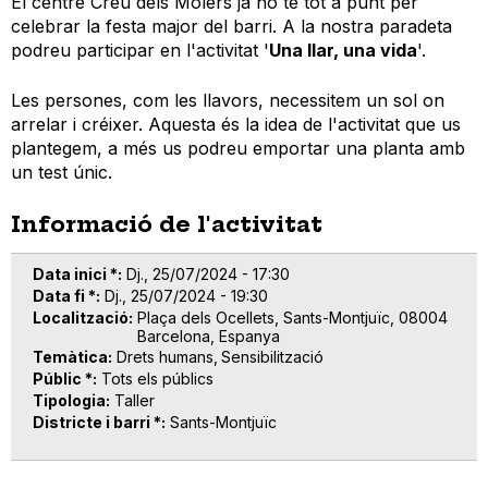
El centre Creu dels Molers ja ho té tot a punt per
celebrar la festa major del barri. A la nostra paradeta
podreu participar en l'activitat '
Una llar, una vida
'.
Les persones, com les llavors, necessitem un sol on
arrelar i créixer. Aquesta és la idea de l'activitat que us
plantegem, a més us podreu emportar una planta amb
un test únic.
Informació de l'activitat
Data inici *
Dj., 25/07/2024 - 17:30
Data fi *
Dj., 25/07/2024 - 19:30
Localització
Plaça dels Ocellets, Sants-Montjuïc, 08004
Barcelona, Espanya
Temàtica
Drets humans
Sensibilització
Públic *
Tots els públics
Tipologia
Taller
Districte i barri *
Sants-Montjuïc