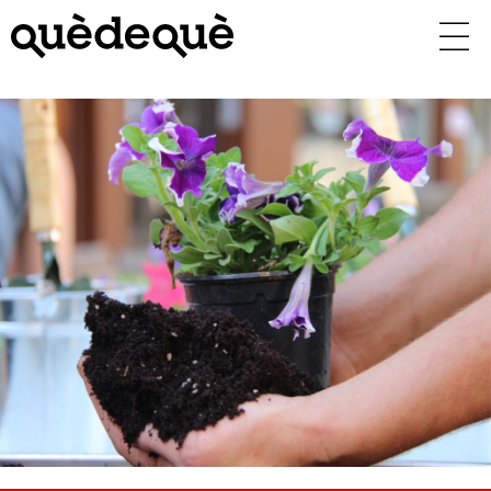
Vés
al
contingut