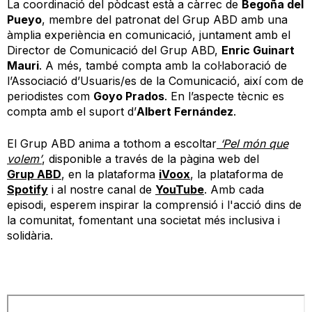
La coordinació del pòdcast està a càrrec de
Begoña del
Pueyo
, membre del patronat del Grup ABD amb una
àmplia experiència en comunicació, juntament amb el
Director de Comunicació del Grup ABD,
Enric Guinart
Mauri
. A més, també compta amb la col·laboració de
l’Associació d’Usuaris/es de la Comunicació, així com de
periodistes com
Goyo Prados
. En l’aspecte tècnic es
compta amb el suport d’
Albert Fernández
.
El Grup ABD anima a tothom a escoltar
‘Pel món que
volem’
,
disponible
a través de la pàgina web del
Grup
ABD
, en la plataforma
iVoox
, la plataforma de
Spotify
i al nostre canal de
YouTube
. Amb cada
episodi, esperem inspirar la comprensió i l'acció dins de
la comunitat, fomentant una societat més inclusiva i
solidària.