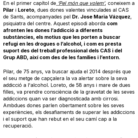
En el primer capítol de
‘Pel món que volem’
, coneixem a
Pilar
i
Loreto
, dues dones valentes vinculades al CAS
de Sants, acompanyades pel
Dr. Jose Maria Vázquez
,
psiquiatra del centre. Aquest episodi aborda
com
afronten les dones l’addicció a diferents
substàncies, els motius que les porten a buscar
refugi en les drogues o l’alcohol, i com es presta
suport des del treball professional dels CAS i del
Grup ABD, així com des de les famílies i l’entorn
.
Pilar, de 75 anys, va buscar ajuda el 2014 després que
el seu metge de capçalera la va alertar sobre la seva
addicció a l'alcohol. Loreto, de 58 anys i mare de dues
filles, va prendre consciència de la gravetat de les seves
addiccions quan va ser diagnosticada amb cirrosi.
Ambdues dones parlen obertament sobre les seves
experiències, els desafiaments de superar les addiccions
i el suport que han rebut en el seu camí cap a la
recuperació.