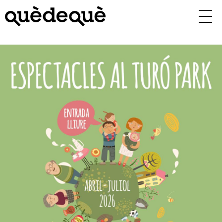
Vés
al
contingut