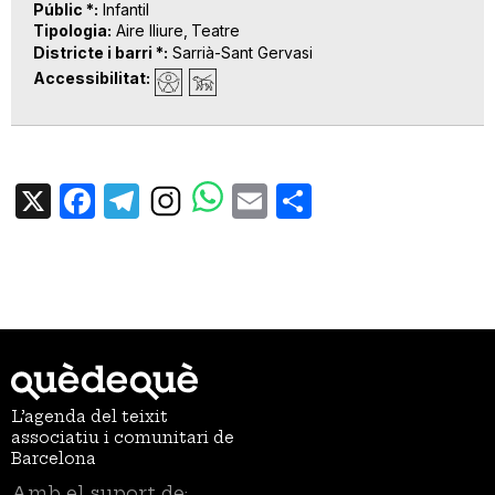
Públic *
Infantil
Tipologia
Aire lliure
Teatre
Districte i barri *
Sarrià-Sant Gervasi
Accessibilitat
X
Facebook
Telegram
Email
Share
L’agenda del teixit
associatiu i comunitari de
Barcelona
Amb el suport de: