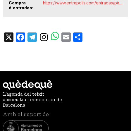
Compra
https://www.entrapolis.com/entradas/pir…
d'entrades
X
Facebook
Telegram
Email
Share
L’agenda del teixit
associatiu i comunitari de
Barcelona
Amb el suport de: