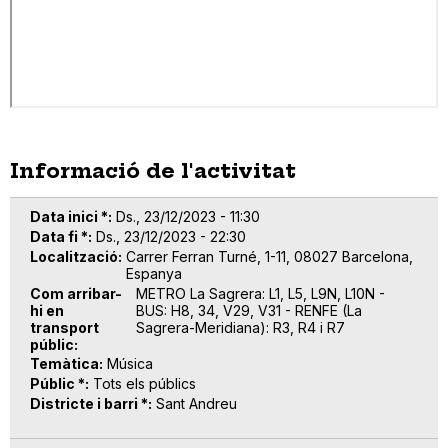
Informació de l'activitat
Data inici *
Ds., 23/12/2023 - 11:30
Data fi *
Ds., 23/12/2023 - 22:30
Localització
Carrer Ferran Turné, 1-11, 08027 Barcelona,
Espanya
Com arribar-
METRO La Sagrera: L1, L5, L9N, L10N -
hi en
BUS: H8, 34, V29, V31 - RENFE (La
transport
Sagrera-Meridiana): R3, R4 i R7
públic
Temàtica
Música
Públic *
Tots els públics
Districte i barri *
Sant Andreu