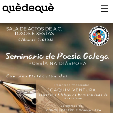
Vés
al
contingut