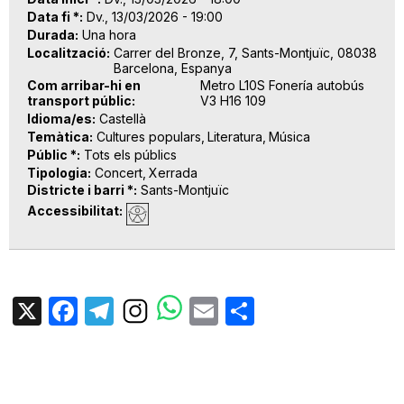
Data fi *
Dv., 13/03/2026 - 19:00
Durada
Una hora
Localització
Carrer del Bronze, 7, Sants-Montjuïc, 08038
Barcelona, Espanya
Com arribar-hi en
Metro L10S Fonería autobús
transport públic
V3 H16 109
Idioma/es
Castellà
Temàtica
Cultures populars
Literatura
Música
Públic *
Tots els públics
Tipologia
Concert
Xerrada
Districte i barri *
Sants-Montjuïc
Accessibilitat
X
Facebook
Telegram
Email
Share