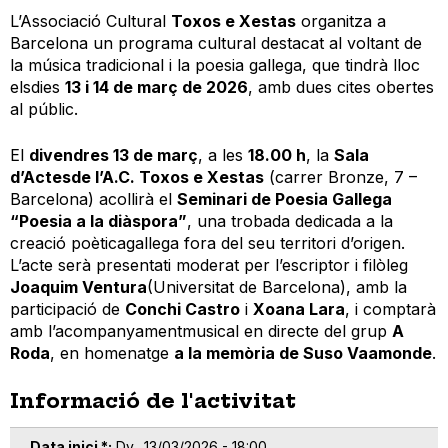
L’Associació Cultural
Toxos e Xestas
organitza a
Barcelona un programa cultural destacat al voltant de
la música tradicional i la poesia gallega, que tindrà lloc
elsdies
13 i 14 de març de 2026
, amb dues cites obertes
al públic.
El
divendres 13 de març
, a les
18.00 h
, la
Sala
d’Actesde l’A.C. Toxos e Xestas
(carrer Bronze, 7 –
Barcelona) acollirà el
Seminari de Poesia Gallega
“Poesia a la diàspora”
, una trobada dedicada a la
creació poèticagallega fora del seu territori d’origen.
L’acte serà presentati moderat per l’escriptor i filòleg
Joaquim Ventura
(Universitat de Barcelona), amb la
participació de
Conchi Castro
i
Xoana Lara
, i comptarà
amb l’acompanyamentmusical en directe del grup
A
Roda
, en homenatge
a la memòria de Suso Vaamonde
.
Informació de l'activitat
Data inici *
Dv., 13/03/2026 - 18:00