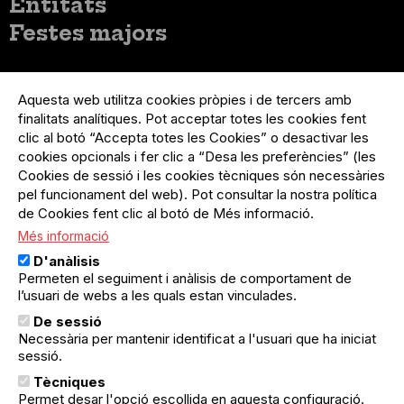
Entitats
Festes majors
Menú
Inicia sessió
del
Aquesta web utilitza cookies pròpies i de tercers amb
Menú
Registre organització
compte
finalitats analítiques. Pot acceptar totes les cookies fent
usuari
d'usuari
clic al botó “Accepta totes les Cookies” o desactivar les
Menú
Sobre el projecte
no
Peu
cookies opcionals i fer clic a “Desa les preferències” (les
loggat
Preguntes freqüents
Cookies de sessió i les cookies tècniques són necessàries
Contacte
pel funcionament del web). Pot consultar la nostra política
de Cookies fent clic al botó de Més informació.
Més informació
Menú
Política de privacitat
D'anàlisis
Legal
Avís legal
Permeten el seguiment i anàlisis de comportament de
Política de cookies
l’usuari de webs a les quals estan vinculades.
De sessió
El Quèdequè no es fa responsable de les activitats
Necessària per mantenir identificat a l'usuari que ha iniciat
programades; en són responsables els col·lectius
sessió.
organitzadors.
Tècniques
© Quedequè, 2025
Permet desar l'opció escollida en aquesta configuració.