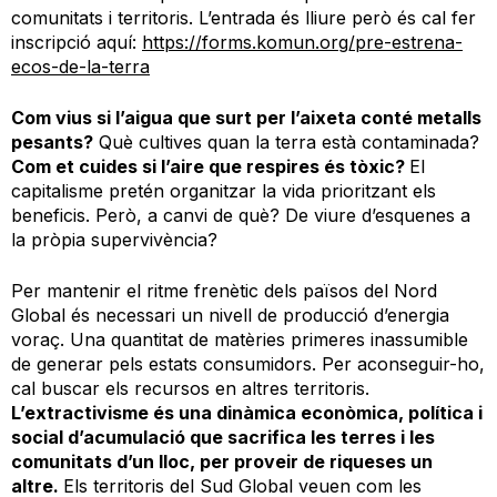
comunitats i territoris. L’entrada és lliure però és cal fer
inscripció aquí:
h
ttps://forms.komun.org/pre-estrena-
ecos-de-la-terra
Com vius si l’aigua que surt per l’aixeta conté metalls
pesants?
Què cultives quan la terra està contaminada?
Com et cuides si l’aire que respires és tòxic?
El
capitalisme pretén organitzar la vida prioritzant els
beneficis. Però, a canvi de què? De viure d’esquenes a
la pròpia supervivència?
Per mantenir el ritme frenètic dels països del Nord
Global és necessari un nivell de producció d’energia
voraç. Una quantitat de matèries primeres inassumible
de generar pels estats consumidors. Per aconseguir-ho,
cal buscar els recursos en altres territoris.
L’extractivisme és una dinàmica econòmica, política i
social d’acumulació que sacrifica les terres i les
comunitats d’un lloc, per proveir de riqueses un
altre.
Els territoris del Sud Global veuen com les