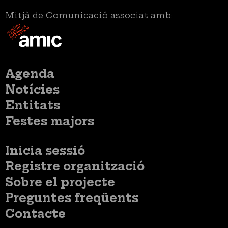
Mitjà de Comunicació associat amb:
Menú
Agenda
principal
Notícies
Entitats
Festes majors
Menú
Inicia sessió
del
Menú
Registre organització
compte
usuari
d'usuari
Menú
Sobre el projecte
no
Peu
loggat
Preguntes freqüents
Contacte