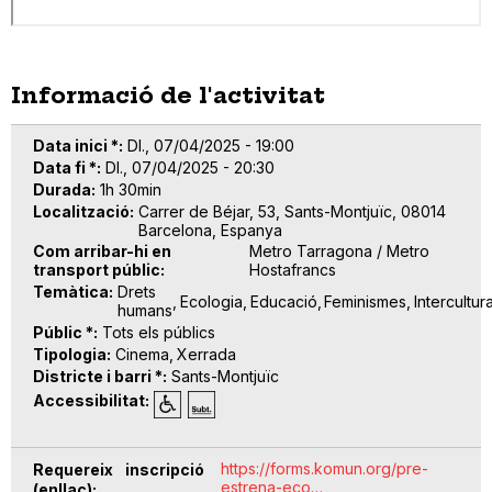
Informació de l'activitat
Data inici *
Dl., 07/04/2025 - 19:00
Data fi *
Dl., 07/04/2025 - 20:30
Durada
1h 30min
Localització
Carrer de Béjar, 53, Sants-Montjuïc, 08014
Barcelona, Espanya
Com arribar-hi en
Metro Tarragona / Metro
transport públic
Hostafrancs
Temàtica
Drets
Ecologia
Educació
Feminismes
Intercultura
humans
Públic *
Tots els públics
Tipologia
Cinema
Xerrada
Districte i barri *
Sants-Montjuïc
Accessibilitat
https://forms.komun.org/pre-
Requereix inscripció
estrena-eco…
(enllaç)