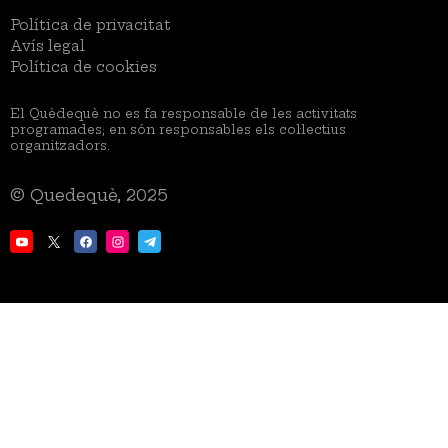
Menú
Política de privacitat
Legal
Avís legal
Política de cookies
El Quèdequè no es fa responsable de les activitats
programades; en són responsables els col·lectius
organitzadors.
© Quedequè, 2025