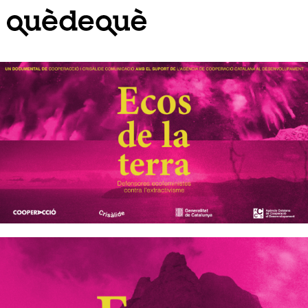
Vés
al
contingut