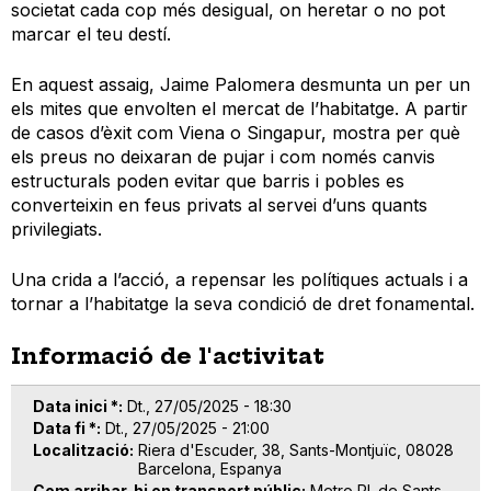
societat cada cop més desigual, on heretar o no pot
marcar el teu destí.
En aquest assaig, Jaime Palomera desmunta un per un
els mites que envolten el mercat de l’habitatge. A partir
de casos d’èxit com Viena o Singapur, mostra per què
els preus no deixaran de pujar i com només canvis
estructurals poden evitar que barris i pobles es
converteixin en feus privats al servei d’uns quants
privilegiats.
Una crida a l’acció, a repensar les polítiques actuals i a
tornar a l’habitatge la seva condició de dret fonamental.
Informació de l'activitat
Data inici *
Dt., 27/05/2025 - 18:30
Data fi *
Dt., 27/05/2025 - 21:00
Localització
Riera d'Escuder, 38, Sants-Montjuïc, 08028
Barcelona, Espanya
Com arribar-hi en transport públic
Metro Pl. de Sants