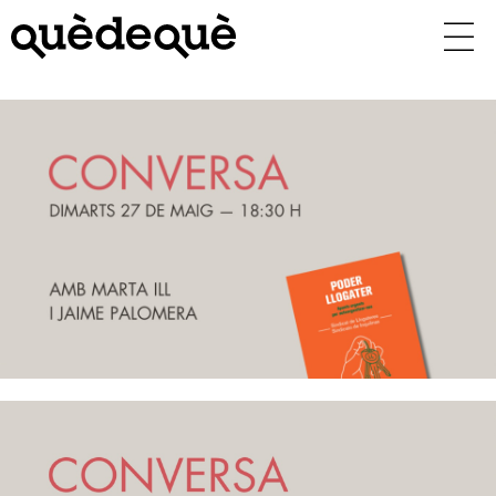
Vés
al
contingut