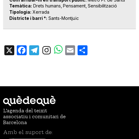
Temàtica
Drets humans
Pensament
Sensibilització
Tipologia
Xerrada
Districte i barri *
Sants-Montjuïc
X
Facebook
Telegram
Email
Share
L’agenda del teixit
associatiu i comunitari de
Barcelona
Amb el suport de: