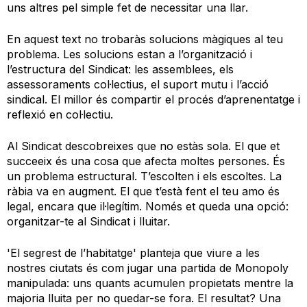
uns altres pel simple fet de necessitar una llar.
En aquest text no trobaràs solucions màgiques al teu
problema. Les solucions estan a l’organització i
l’estructura del Sindicat: les assemblees, els
assessoraments col·lectius, el suport mutu i l’acció
sindical. El millor és compartir el procés d’aprenentatge i
reflexió en col·lectiu.
Al Sindicat descobreixes que no estàs sola. El que et
succeeix és una cosa que afecta moltes persones. És
un problema estructural. T’escolten i els escoltes. La
ràbia va en augment. El que t’està fent el teu amo és
legal, encara que il·legítim. Només et queda una opció:
organitzar-te al Sindicat i lluitar.
'El segrest de l’habitatge' planteja que viure a les
nostres ciutats és com jugar una partida de Monopoly
manipulada: uns quants acumulen propietats mentre la
majoria lluita per no quedar-se fora. El resultat? Una