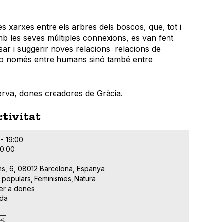
s xarxes entre els arbres dels boscos, que, tot i
amb les seves múltiples connexions, es van fent
sar i suggerir noves relacions, relacions de
no només entre humans sinó també entre
nerva, dones creadores de Gràcia.
ctivitat
 - 19:00
20:00
s, 6, 08012 Barcelona, Espanya
s populars
Feminismes
Natura
er a dones
ada