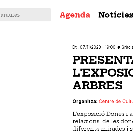
Navegació
Agenda
Notície
principal
Dt., 07/11/2023 - 19:00
Gràci
PRESENT
L'EXPOSI
ARBRES
Organitza
Centre de Cult
L’exposició Dones i a
relacions de les done
diferents mirades i 