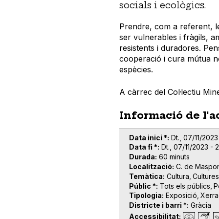
socials i ecològics.
Prendre, com a referent, le
ser vulnerables i fràgils, 
resistents i duradores. Pen
cooperació i cura mútua 
espècies.
A càrrec del Col·lectiu Mi
Informació de l'a
Data inici *
Dt., 07/11/2023
Data fi *
Dt., 07/11/2023 - 
Durada
60 minuts
Localització
C. de Maspon
Temàtica
Cultura
Culture
Públic *
Tots els públics
P
Tipologia
Exposició
Xerr
Districte i barri *
Gràcia
Accessibilitat