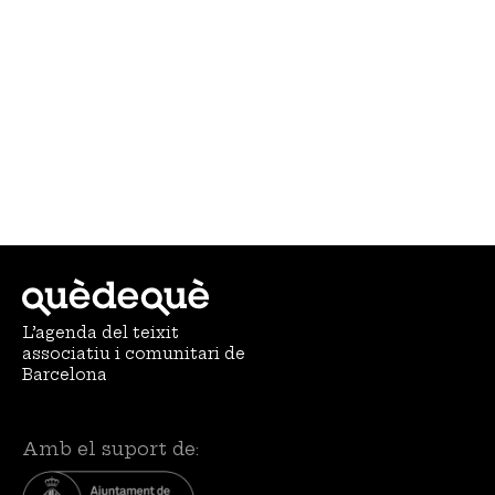
L’agenda del teixit
associatiu i comunitari de
Barcelona
Amb el suport de: