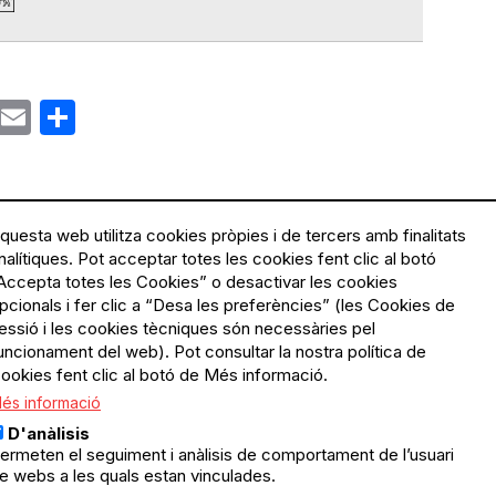
ok
gram
Email
Share
questa web utilitza cookies pròpies i de tercers amb finalitats
nalítiques. Pot acceptar totes les cookies fent clic al botó
Accepta totes les Cookies” o desactivar les cookies
Menú
Política de privacitat
pcionals i fer clic a “Desa les preferències” (les Cookies de
Legal
Avís legal
essió i les cookies tècniques són necessàries pel
Política de cookies
uncionament del web). Pot consultar la nostra política de
ookies fent clic al botó de Més informació.
El Quèdequè no es fa
és informació
responsable de les activitats
programades; en són
D'anàlisis
responsables els col·lectius
ermeten el seguiment i anàlisis de comportament de l’usuari
organitzadors.
e webs a les quals estan vinculades.
ació