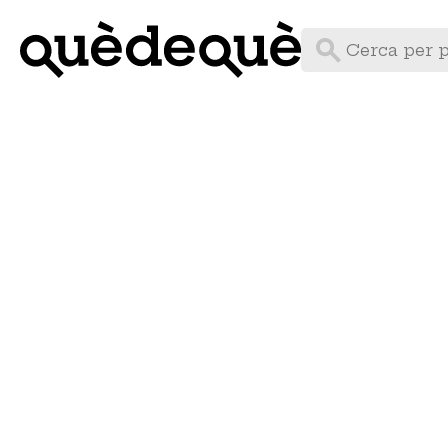
Vés
al
contingut