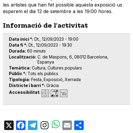
les artistes que han fet possible aquesta exposició us
esperem el dia 12 de setembre a les 19:00 hores.
Informació de l'activitat
Data inici *
Dt., 12/09/2023 - 19:00
Data fi *
Dt., 12/09/2023 - 19:30
Durada
60 minuts
Localització
C. de Maspons, 6, 08012 Barcelona,
Espanya
Temàtica
Cultura
Cultures populars
Públic *
Tots els públics
Tipologia
Festa
Exposició
Xerrada
Districte i barri *
Gràcia
Accessibilitat
X
Facebook
Telegram
Email
Share