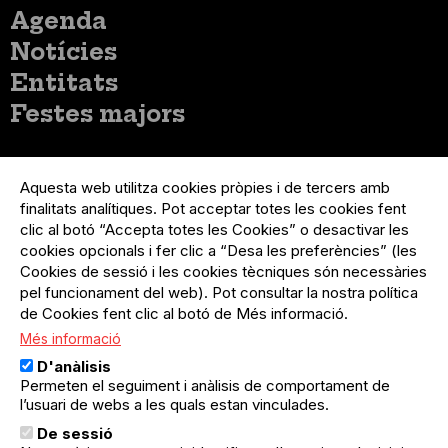
Menú
Agenda
principal
Notícies
Entitats
Festes majors
Menú
Inicia sessió
del
Aquesta web utilitza cookies pròpies i de tercers amb
Menú
Registre organització
compte
finalitats analítiques. Pot acceptar totes les cookies fent
usuari
d'usuari
Menú
Sobre el projecte
clic al botó “Accepta totes les Cookies” o desactivar les
no
Peu
cookies opcionals i fer clic a “Desa les preferències” (les
loggat
Preguntes freqüents
Cookies de sessió i les cookies tècniques són necessàries
Contacte
pel funcionament del web). Pot consultar la nostra política
de Cookies fent clic al botó de Més informació.
Més informació
Menú
Política de privacitat
D'anàlisis
Legal
Avís legal
Permeten el seguiment i anàlisis de comportament de
Política de cookies
l’usuari de webs a les quals estan vinculades.
De sessió
El Quèdequè no es fa responsable de les activitats