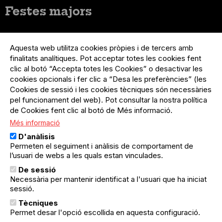
Festes majors
Menú
Inicia sessió
del
Aquesta web utilitza cookies pròpies i de tercers amb
Menú
Registre organització
compte
finalitats analítiques. Pot acceptar totes les cookies fent
usuari
d'usuari
clic al botó “Accepta totes les Cookies” o desactivar les
Menú
Sobre el projecte
no
Peu
cookies opcionals i fer clic a “Desa les preferències” (les
loggat
Preguntes freqüents
Cookies de sessió i les cookies tècniques són necessàries
Contacte
pel funcionament del web). Pot consultar la nostra política
de Cookies fent clic al botó de Més informació.
Més informació
Menú
Política de privacitat
D'anàlisis
Legal
Avís legal
Permeten el seguiment i anàlisis de comportament de
Política de cookies
l’usuari de webs a les quals estan vinculades.
De sessió
El Quèdequè no es fa responsable de les activitats
Necessària per mantenir identificat a l'usuari que ha iniciat
programades; en són responsables els col·lectius
sessió.
organitzadors.
Tècniques
© Quedequè, 2025
Permet desar l'opció escollida en aquesta configuració.