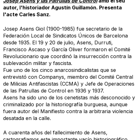
Josep Asens y las Patrullas de Control
amb el seu
autor, l'historiador Agustín Guillamón. Presenta
l'acte Carles Sanz.
Josep Asens Giol (1900-1985) fue secretario de la
Federación Local de Sindicatos Únicos de Barcelona
desde 1935. El 19 y 20 de julio, Asens, Durruti,
Francisco Ascaso y García Oliver formaron el Comité
Revolucionario que coordinó la insurrección contra la
sublevación militar y fascista.
Fue uno de los cinco anarcosindicalistas que se
entrevistó con Companys, miembro del Comité Central
de Milicias Antifascistas (CCMA) y Jefe de Operaciones
de las Patrullas de Control en 1936 y 1937.
Asens ha sido uno de los cenetistas más desconocido y
criminalizado por la historiografía burguesa, aunque
fuera autor del Manifiesto contra la arbitraria violencia
desatada en la calle.
A cuarenta años del fallecimiento de Asens,
cartografiamos este importante vacío historiográfico.