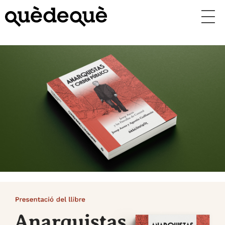
Vés
al
contingut