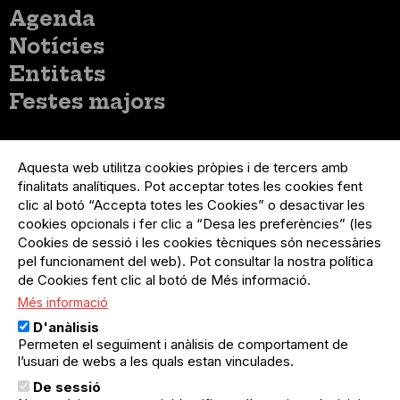
Menú
Agenda
principal
Notícies
Entitats
Festes majors
Menú
Inicia sessió
del
Aquesta web utilitza cookies pròpies i de tercers amb
Menú
Registre organització
compte
finalitats analítiques. Pot acceptar totes les cookies fent
usuari
d'usuari
Menú
Sobre el projecte
clic al botó “Accepta totes les Cookies” o desactivar les
no
Peu
cookies opcionals i fer clic a “Desa les preferències” (les
loggat
Preguntes freqüents
Cookies de sessió i les cookies tècniques són necessàries
Contacte
pel funcionament del web). Pot consultar la nostra política
de Cookies fent clic al botó de Més informació.
Més informació
Menú
Política de privacitat
D'anàlisis
Legal
Avís legal
Permeten el seguiment i anàlisis de comportament de
Política de cookies
l’usuari de webs a les quals estan vinculades.
De sessió
El Quèdequè no es fa responsable de les activitats