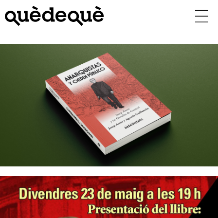
Vés
al
contingut