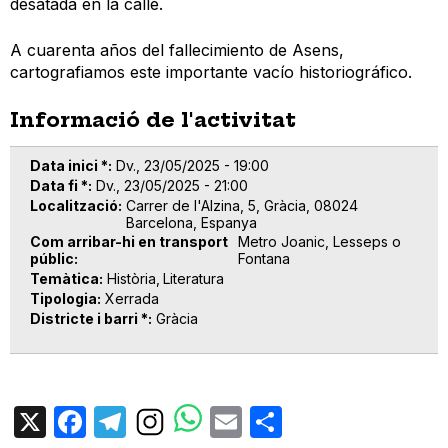
desatada en la calle.
A cuarenta años del fallecimiento de Asens,
cartografiamos este importante vacío historiográfico.
Informació de l'activitat
Data inici *
Dv., 23/05/2025 - 19:00
Data fi *
Dv., 23/05/2025 - 21:00
Localització
Carrer de l'Alzina, 5, Gràcia, 08024
Barcelona, Espanya
Com arribar-hi en transport
Metro Joanic, Lesseps o
públic
Fontana
Temàtica
Història
Literatura
Tipologia
Xerrada
Districte i barri *
Gràcia
X
Facebook
Telegram
Email
Share