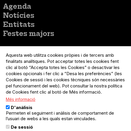
Menú
Agenda
principal
Notícies
Entitats
Festes majors
Menú
Inicia sessió
del
Aquesta web utilitza cookies pròpies i de tercers amb
Menú
Registre organització
compte
finalitats analítiques. Pot acceptar totes les cookies fent
usuari
d'usuari
Menú
Sobre el projecte
clic al botó “Accepta totes les Cookies” o desactivar les
no
Peu
cookies opcionals i fer clic a “Desa les preferències” (les
loggat
Preguntes freqüents
Cookies de sessió i les cookies tècniques són necessàries
Contacte
pel funcionament del web). Pot consultar la nostra política
de Cookies fent clic al botó de Més informació.
Més informació
Menú
Política de privacitat
D'anàlisis
Legal
Avís legal
Permeten el seguiment i anàlisis de comportament de
Política de cookies
l’usuari de webs a les quals estan vinculades.
De sessió
El Quèdequè no es fa responsable de les activitats