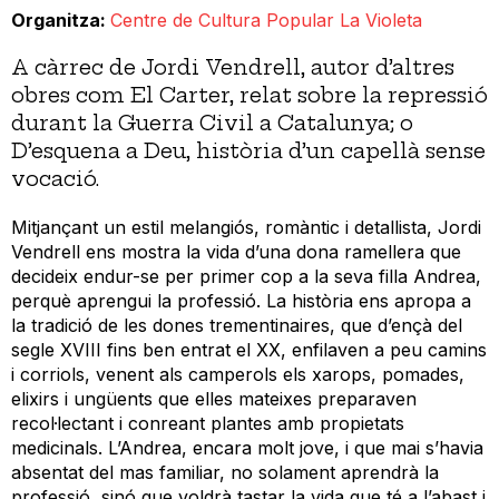
Organitza
Centre de Cultura Popular La Violeta
A càrrec de Jordi Vendrell, autor d’altres
obres com El Carter, relat sobre la repressió
durant la Guerra Civil a Catalunya; o
D’esquena a Deu, història d’un capellà sense
vocació.
Mitjançant un estil melangiós, romàntic i detallista, Jordi
Vendrell ens mostra la vida d’una dona ramellera que
decideix endur-se per primer cop a la seva filla Andrea,
perquè aprengui la professió. La història ens apropa a
la tradició de les dones trementinaires, que d’ençà del
segle XVIII fins ben entrat el XX, enfilaven a peu camins
i corriols, venent als camperols els xarops, pomades,
elixirs i ungüents que elles mateixes preparaven
recol·lectant i conreant plantes amb propietats
medicinals. L’Andrea, encara molt jove, i que mai s’havia
absentat del mas familiar, no solament aprendrà la
professió, sinó que voldrà tastar la vida que té a l’abast i