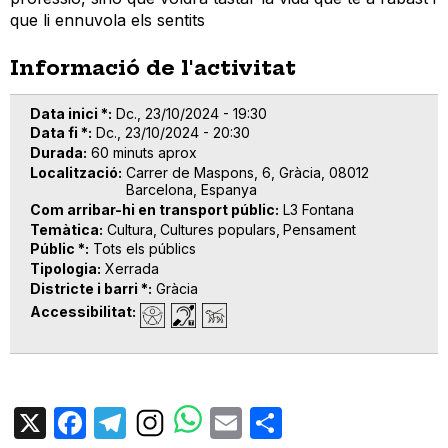
que li ennuvola els sentits
Informació de l'activitat
Data inici *
Dc., 23/10/2024 - 19:30
Data fi *
Dc., 23/10/2024 - 20:30
Durada
60 minuts aprox
Localització
Carrer de Maspons, 6, Gràcia, 08012
Barcelona, Espanya
Com arribar-hi en transport públic
L3 Fontana
Temàtica
Cultura
Cultures populars
Pensament
Públic *
Tots els públics
Tipologia
Xerrada
Districte i barri *
Gràcia
Accessibilitat
X
Facebook
Telegram
Email
Share