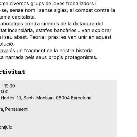
sme diversos grups de joves treballadors i
-se, sense nom i sense sigles, al combat contra la
tema capitalista.
abotatges contra símbols de la dictadura del
itat incendiària, estafes bancàries... van explorar
al seu abast. Teoria i praxi es van unir en aquest
olució.
unya
és un fragment de la nostra història
a narrada pels seus propis protagonistes.
ctivitat
 - 19:00
21:00
 Hortes, 10, Sants-Montjuïc, 08004 Barcelona,
ra
Pensament
ntjuïc