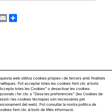
ok
gram
Email
Share
questa web utilitza cookies pròpies i de tercers amb finalitats
nalítiques. Pot acceptar totes les cookies fent clic al botó
Accepta totes les Cookies” o desactivar les cookies
Menú
Política de privacitat
pcionals i fer clic a “Desa les preferències” (les Cookies de
Legal
Avís legal
essió i les cookies tècniques són necessàries pel
Política de cookies
uncionament del web). Pot consultar la nostra política de
ookies fent clic al botó de Més informació.