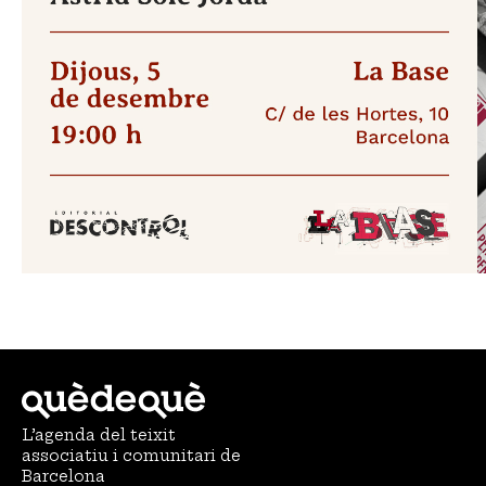
L’agenda del teixit
associatiu i comunitari de
Barcelona