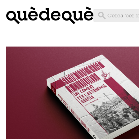
Vés
al
contingut