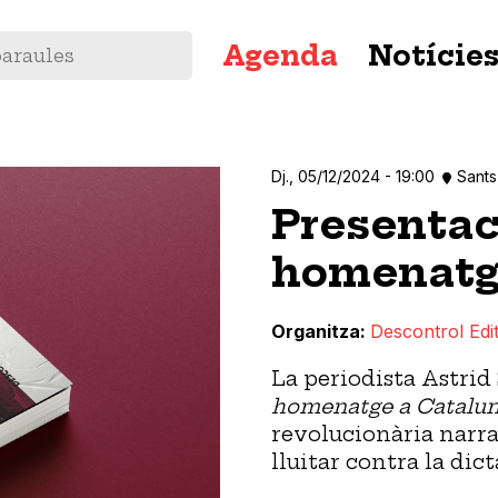
Navegació
Agenda
Notície
principal
Dj., 05/12/2024 - 19:00
Sants
Presentaci
homenatge
Organitza
Descontrol Edit
La periodista Astrid 
homenatge a Catalu
revolucionària narra
lluitar contra la dic