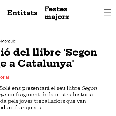
Festes
s
Entitats
majors
-Montjuïc
ó del llibre 'Segon
 a Catalunya'
orial
Solé ens presentarà el seu llibre
Segon
nya
: un fragment de la nostra història
da pels joves treballadors que van
tadura franquista.