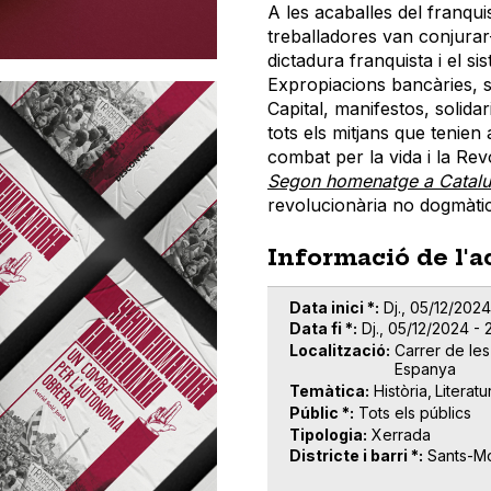
A les acaballes del franqui
treballadores van conjurar
dictadura franquista i el sis
Expropiacions bancàries, s
Capital, manifestos, solidar
tots els mitjans que tenien 
combat per la vida i la Rev
Segon homenatge a Catal
revolucionària no dogmàtic
Informació de l'a
Data inici *
Dj., 05/12/2024
Data fi *
Dj., 05/12/2024 - 
Localització
Carrer de les
Espanya
Temàtica
Història
Literatu
Públic *
Tots els públics
Tipologia
Xerrada
Districte i barri *
Sants-Mo