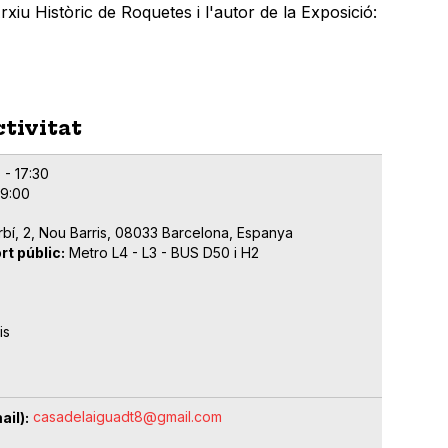
rxiu Històric de Roquetes i l'autor de la Exposició:
ctivitat
 - 17:30
19:00
rbí, 2, Nou Barris, 08033 Barcelona, Espanya
rt públic
Metro L4 - L3 - BUS D50 i H2
is
casadelaiguadt8@gmail.com
ail)