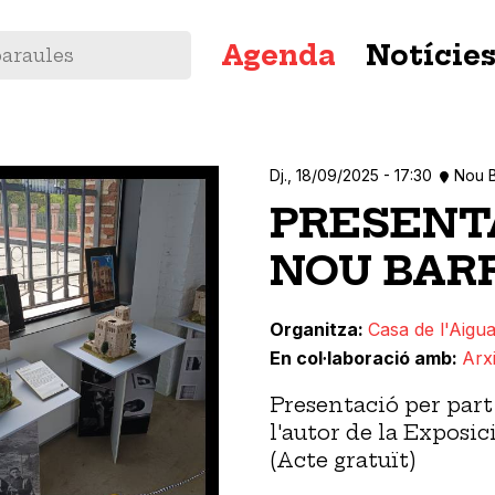
Navegació
Agenda
Notície
principal
Dj., 18/09/2025 - 17:30
Nou B
PRESENTA
NOU BARR
Organitza
Casa de l'Aigua
En col·laboració amb
Arx
Presentació per part
l'autor de la Exposic
(Acte gratuït)