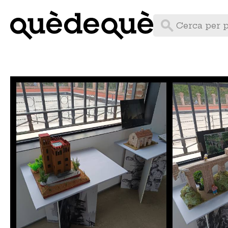
Vés
al
contingut