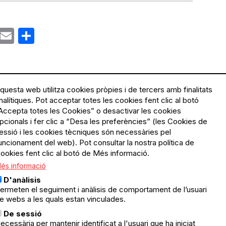
ok
gram
Email
Share
questa web utilitza cookies pròpies i de tercers amb finalitats
nalítiques. Pot acceptar totes les cookies fent clic al botó
Accepta totes les Cookies” o desactivar les cookies
Menú
Política de privacitat
pcionals i fer clic a “Desa les preferències” (les Cookies de
Legal
Avís legal
essió i les cookies tècniques són necessàries pel
Política de cookies
uncionament del web). Pot consultar la nostra política de
ookies fent clic al botó de Més informació.
El Quèdequè no es fa
és informació
responsable de les activitats
programades; en són
D'anàlisis
responsables els col·lectius
ermeten el seguiment i anàlisis de comportament de l’usuari
organitzadors.
e webs a les quals estan vinculades.
ació
De sessió
© Quedequè, 2025
ecessària per mantenir identificat a l'usuari que ha iniciat