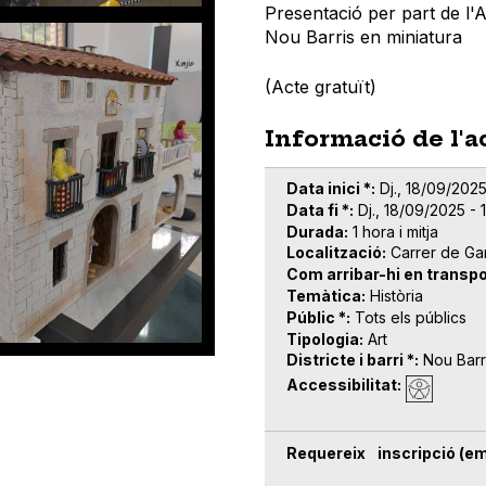
Presentació per part de l'A
Nou Barris en miniatura
(Acte gratuït)
Informació de l'a
Data inici *
Dj., 18/09/2025
Data fi *
Dj., 18/09/2025 - 
Durada
1 hora i mitja
Localització
Carrer de Ga
Com arribar-hi en transpo
Temàtica
Història
Públic *
Tots els públics
Tipologia
Art
Districte i barri *
Nou Barr
Accessibilitat
Requereix inscripció (em