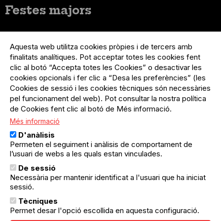
Festes majors
Menú
Inicia sessió
del
Aquesta web utilitza cookies pròpies i de tercers amb
Menú
Registre organització
compte
finalitats analítiques. Pot acceptar totes les cookies fent
usuari
d'usuari
clic al botó “Accepta totes les Cookies” o desactivar les
Menú
Sobre el projecte
no
Peu
cookies opcionals i fer clic a “Desa les preferències” (les
loggat
Preguntes freqüents
Cookies de sessió i les cookies tècniques són necessàries
Contacte
pel funcionament del web). Pot consultar la nostra política
de Cookies fent clic al botó de Més informació.
Més informació
Menú
Política de privacitat
D'anàlisis
Legal
Avís legal
Permeten el seguiment i anàlisis de comportament de
Política de cookies
l’usuari de webs a les quals estan vinculades.
De sessió
El Quèdequè no es fa responsable de les activitats
Necessària per mantenir identificat a l'usuari que ha iniciat
programades; en són responsables els col·lectius
sessió.
organitzadors.
Tècniques
© Quedequè, 2025
Permet desar l'opció escollida en aquesta configuració.