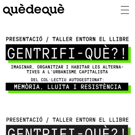
Vés
al
contingut