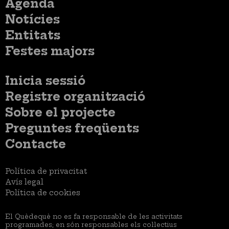
Menú
Agenda
principal
Notícies
Entitats
Festes majors
Menú
Inicia sessió
del
Menú
Registre organització
compte
usuari
d'usuari
Menú
Sobre el projecte
no
Peu
loggat
Preguntes freqüents
Contacte
Menú
Política de privacitat
Legal
Avís legal
Política de cookies
El Quèdequè no es fa responsable de les activitats
programades; en són responsables els col·lectius