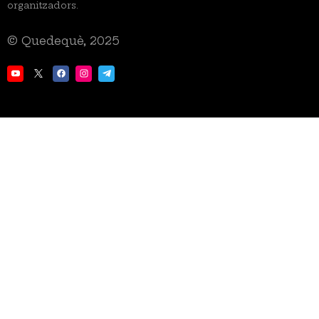
organitzadors.
© Quedequè, 2025