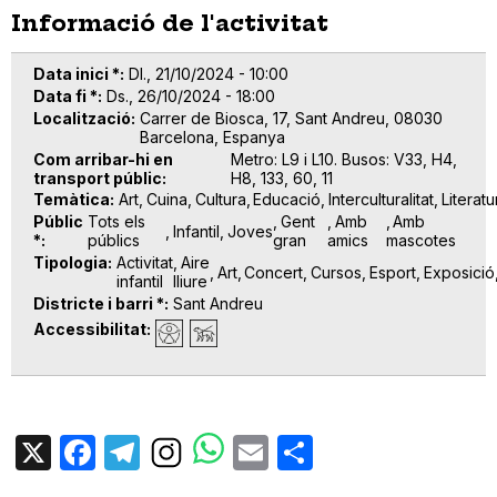
Informació de l'activitat
Data inici *
Dl., 21/10/2024 - 10:00
Data fi *
Ds., 26/10/2024 - 18:00
Localització
Carrer de Biosca, 17, Sant Andreu, 08030
Barcelona, Espanya
Com arribar-hi en
Metro: L9 i L10. Busos: V33, H4,
transport públic
H8, 133, 60, 11
Temàtica
Art
Cuina
Cultura
Educació
Interculturalitat
Literatu
Públic
Tots els
Gent
Amb
Amb
Infantil
Joves
*
públics
gran
amics
mascotes
Tipologia
Activitat
Aire
Art
Concert
Cursos
Esport
Exposició
infantil
lliure
Districte i barri *
Sant Andreu
Accessibilitat
X
Facebook
Telegram
Email
Share