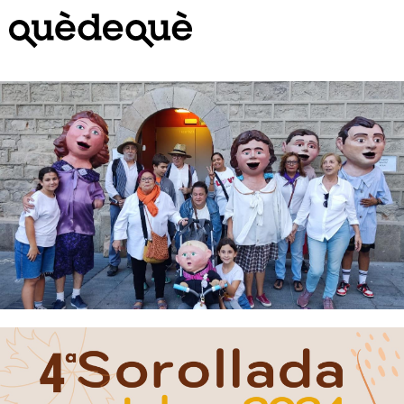
Vés
al
contingut