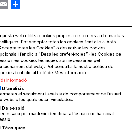
ok
gram
Email
Share
questa web utilitza cookies pròpies i de tercers amb finalitats
nalítiques. Pot acceptar totes les cookies fent clic al botó
Accepta totes les Cookies” o desactivar les cookies
Menú
Política de privacitat
pcionals i fer clic a “Desa les preferències” (les Cookies de
Legal
Avís legal
essió i les cookies tècniques són necessàries pel
Política de cookies
uncionament del web). Pot consultar la nostra política de
ookies fent clic al botó de Més informació.
El Quèdequè no es fa
és informació
responsable de les activitats
programades; en són
D'anàlisis
responsables els col·lectius
ermeten el seguiment i anàlisis de comportament de l’usuari
organitzadors.
e webs a les quals estan vinculades.
ació
De sessió
© Quedequè, 2025
ecessària per mantenir identificat a l'usuari que ha iniciat
essió.
nts
Tècniques