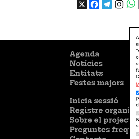
X
Facebo
Tele
A
a
“
Menú
Agenda
o
principal
Notícies
s
f
Entitats
C
Festes majors
M
P
Menú
Inicia sessió
d
del
Menú
Registre organitz
compte
usuari
d'usuari
Menú
Sobre el projecte
N
no
Peu
s
loggat
Preguntes freqüe