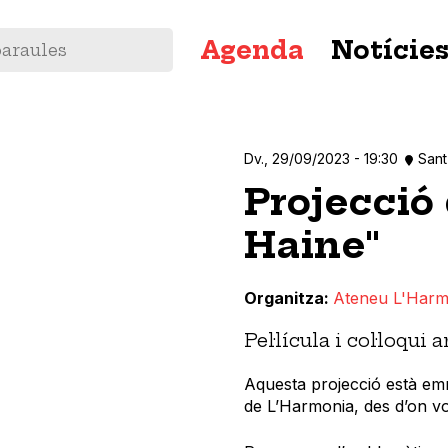
Navegació
Agenda
Notície
principal
Dv., 29/09/2023 - 19:30
Sant
Projecció 
Haine"
Organitza
Ateneu L'Harm
Pel·lícula i col·loqu
Aquesta projecció està emma
de L’Harmonia, des d’on v