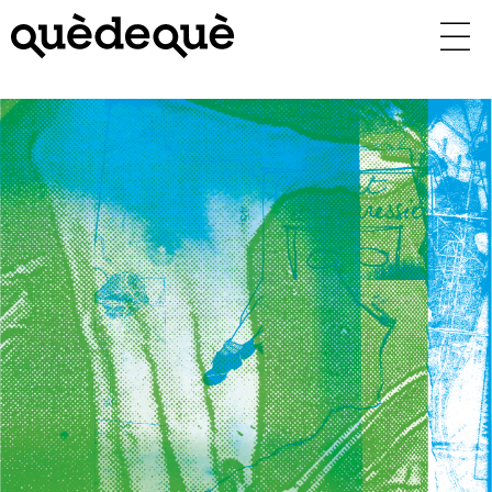
Vés
al
contingut