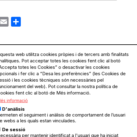
ok
gram
Email
Share
questa web utilitza cookies pròpies i de tercers amb finalitats
nalítiques. Pot acceptar totes les cookies fent clic al botó
Accepta totes les Cookies” o desactivar les cookies
Menú
Política de privacitat
pcionals i fer clic a “Desa les preferències” (les Cookies de
Legal
Avís legal
essió i les cookies tècniques són necessàries pel
Política de cookies
uncionament del web). Pot consultar la nostra política de
ookies fent clic al botó de Més informació.
El Quèdequè no es fa
és informació
responsable de les activitats
programades; en són
D'anàlisis
responsables els col·lectius
ermeten el seguiment i anàlisis de comportament de l’usuari
organitzadors.
e webs a les quals estan vinculades.
ació
De sessió
© Quedequè, 2025
ecessària per mantenir identificat a l'usuari que ha iniciat