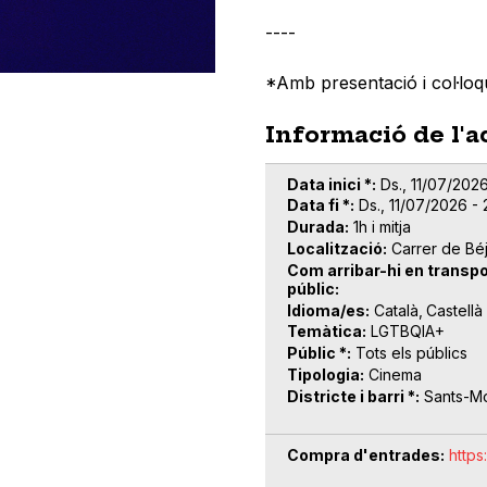
----
*A
mb presentació i col·loq
Informació de l'a
Data inici *
Ds., 11/07/2026
Data fi *
Ds., 11/07/2026 -
Durada
1h i mitja
Localització
Carrer de Bé
Com arribar-hi en transpo
públic
Idioma/es
Català
Castellà
Temàtica
LGTBQIA+
Públic *
Tots els públics
Tipologia
Cinema
Districte i barri *
Sants-Mo
Compra d'entrades
http