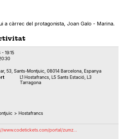
ui a càrrec del protagonista, Joan Galo - Marina.
ctivitat
 - 19:15
 20:30
jar, 53, Sants-Montjuïc, 08014 Barcelona, Espanya
rt
L1 Hostafrancs, L5 Sants Estació, L3
Tarragona
ntjuïc
Hostafrancs
s://www.codetickets.com/portal/zumz…