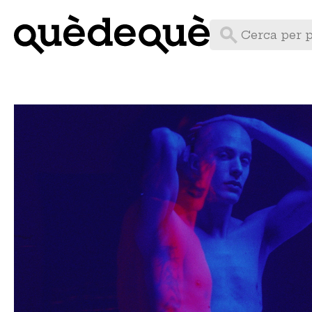
Vés
al
contingut