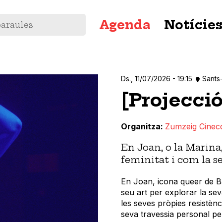
Navegació
Agenda
Notície
principal
Ds., 11/07/2026 - 19:15
Sants
[Projecció
Organitza
Zumzeig Cinec
En Joan, o la Marina,
feminitat i com la se
En Joan, icona queer de B
seu art per explorar la seva
les seves pròpies resistènc
seva travessia personal pe